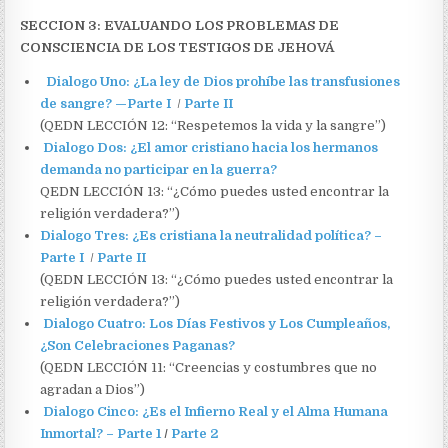
SECCION 3: EVALUANDO LOS PROBLEMAS DE
CONSCIENCIA DE LOS TESTIGOS DE JEHOVÁ
Dialogo Uno: ¿La ley de Dios prohíbe las transfusiones
de sangre? —Parte I
/
Parte II
(QEDN LECCIÓN 12: “Respetemos la vida y la sangre”)
Dialogo Dos: ¿El amor cristiano hacia los hermanos
demanda no participar en la guerra?
QEDN LECCIÓN 13: “¿Cómo puedes usted encontrar la
religión verdadera?”)
Dialogo Tres: ¿Es cristiana la neutralidad política? –
Parte I
/
Parte II
(QEDN LECCIÓN 13: “¿Cómo puedes usted encontrar la
religión verdadera?”)
Dialogo Cuatro: Los Días Festivos y Los Cumpleaños,
¿Son Celebraciones Paganas?
(QEDN LECCIÓN 11: “Creencias y costumbres que no
agradan a Dios”)
Dialogo Cinco: ¿Es el Infierno Real y el Alma Humana
Inmortal? – Parte 1
/
Parte 2