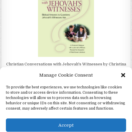
Christian Conversations with Jehovah's Witnesses by Christina
Darlington
Manage Cookie Consent
To provide the best experiences, we use technologies like cookies
to store and/or access device information. Consenting to these
technologies will allow us to process data such as browsing
4Jehovah.org - Witnesses for Jesus Inc - Colorado Springs, Co 80949
behavior or unique IDs on this site. Not consenting or withdrawing
consent, may adversely affect certain features and functions.
Design by ThemesDNA.com
Español
Português
(
Portugués, Portugal
)
Accept
Čeština
(
Checo
)
English
(
Inglés
)