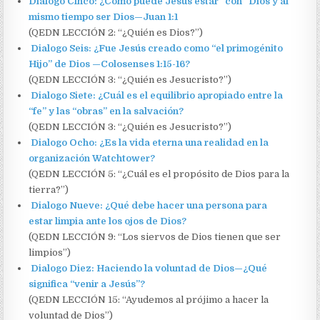
Dialogo Cinco: ¿Cómo puede Jesús estar “con” Dios y al
mismo tiempo ser Dios—Juan 1:1
(QEDN LECCIÓN 2: “¿Quién es Dios?”)
Dialogo Seis: ¿Fue Jesús creado como “el primogénito
Hijo” de Dios —Colosenses 1:15-16?
(QEDN LECCIÓN 3: “¿Quién es Jesucristo?”)
Dialogo Siete: ¿Cuál es el equilibrio apropiado entre la
“fe” y las “obras” en la salvación?
(QEDN LECCIÓN 3: “¿Quién es Jesucristo?”)
Dialogo Ocho: ¿Es la vida eterna una realidad en la
organización Watchtower?
(QEDN LECCIÓN 5: “¿Cuál es el propósito de Dios para la
tierra?”)
Dialogo Nueve: ¿Qué debe hacer una persona para
estar limpia ante los ojos de Dios?
(QEDN LECCIÓN 9: “Los siervos de Dios tienen que ser
limpios”)
Dialogo Diez: Haciendo la voluntad de Dios—¿Qué
significa “venir a Jesús”?
(QEDN LECCIÓN 15: “Ayudemos al prójimo a hacer la
voluntad de Dios”)