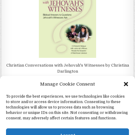
Christian Conversations with Jehovah's Witnesses by Christina
Darlington
Manage Cookie Consent
To provide the best experiences, we use technologies like cookies
to store and/or access device information. Consenting to these
4Jehovah.org - Witnesses for Jesus Inc - Colorado Springs, Co 80949
technologies will allow us to process data such as browsing
behavior or unique IDs on this site. Not consenting or withdrawing
Design by ThemesDNA.com
consent, may adversely affect certain features and functions.
Español
(
Espanhol
)
Português
Čeština
(
Tcheco
)
Italiano
Русский
(
Russo
)
Deutsch
(
Alemão
)