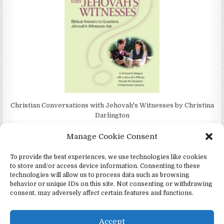
Christian Conversations with Jehovah's Witnesses by Christina
Darlington
Manage Cookie Consent
To provide the best experiences, we use technologies like cookies
to store and/or access device information. Consenting to these
4Jehovah.org - Witnesses for Jesus Inc - Colorado Springs, Co 80949
technologies will allow us to process data such as browsing
behavior or unique IDs on this site. Not consenting or withdrawing
Design by ThemesDNA.com
consent, may adversely affect certain features and functions.
Español
(
Espanhol
)
Português
Čeština
(
Tcheco
)
Italiano
Русский
(
Russo
)
Deutsch
(
Alemão
)
Accept