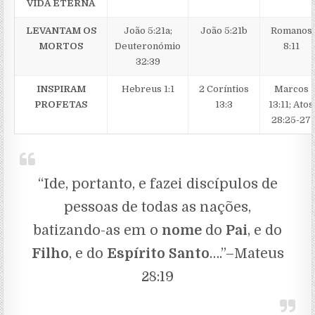
VIDA ETERNA
LEVANTAM OS
João 5:21a;
João 5:21b
Romanos
MORTOS
Deuteronómio
8:11
32:39
INSPIRAM
Hebreus 1:1
2 Coríntios
Marcos
PROFETAS
13:3
13:11; Atos
28:25-27
“Ide, portanto, e fazei discípulos de
pessoas de todas as nações,
batizando-as em o
nome
do
Pai
, e do
Filho
, e do
Espírito Santo
….”–Mateus
28:19