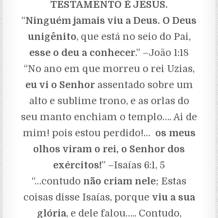
TESTAMENTO É JESUS.
“
Ninguém jamais viu a Deus. O Deus
unigênito
, que está no seio do Pai,
esse o deu a conhecer
.” –João 1:18
“No ano em que morreu o rei Uzias,
eu vi o Senhor
assentado sobre um
alto e sublime trono, e as orlas do
seu manto enchiam o templo…. Ai de
mim! pois estou perdido!…
os meus
olhos viram o rei, o Senhor dos
exércitos!
” –Isaías 6:1, 5
“…contudo
não criam nele
; Estas
coisas disse Isaías, porque
viu a sua
glória
, e dele falou….. Contudo,