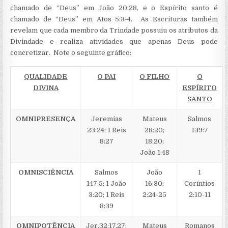
chamado de “Deus” em João 20:28, e o Espírito santo é
chamado de “Deus” em Atos 5:3-4. As Escrituras também
revelam que cada membro da Trindade possuiu os atributos da
Divindade e realiza atividades que apenas Deus pode
concretizar. Note o seguinte gráfico:
QUALIDADE
O PAI
O FILHO
O
DIVINA
ESPÍRITO
SANTO
OMNIPRESENÇA
Jeremias
Mateus
Salmos
23:24; 1 Reis
28:20;
139:7
8:27
18:20;
João 1:48
OMNISCIÊNCIA
Salmos
João
1
147:5; 1 João
16:30;
Coríntios
3:20; 1 Reis
2:24-25
2:10-11
8:39
OMNIPOTÊNCIA
Jer.32:17,27;
Mateus
Romanos