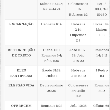
Salmos 102:25;
Colossenses
1:2; Jó
Isaías 44:24
1:16;
33:4; Sal.
Hebreus 1:2
104:30
ENCARNAÇÃO
Hebreus 10:5
Hebreus
Lucas 1:35
2:14;
Mateus
Filipenses
1:18
2:7
RESSURREIÇÃO
1 Tess. 1:10;
João 10:17-
Romanos
DE CRISTO
Romanos 6:4;
18; João
1:4; 8:11
Efés. 1:20
2:18-22
ELES
Êxodo 31:13;
Hebreus
1 Pedro
SANTIFICAM
Judas 1
2:11; 10:10
1:2
ELES SÃO VIDA
Deuteronómio
Colossenses
Romanos
30:20
3:4; João
8:10
14:6
OFERECEM
Romanos 6:23
João 10:28
Gálatas 6: