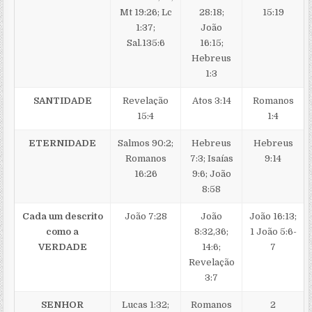
Mt 19:26; Lc
28:18;
15:19
1:37;
João
Sal.135:6
16:15;
Hebreus
1:3
SANTIDADE
Revelação
Atos 3:14
Romanos
15:4
1:4
ETERNIDADE
Salmos 90:2;
Hebreus
Hebreus
Romanos
7:3; Isaías
9:14
16:26
9:6; João
8:58
Cada um descrito
João 7:28
João
João 16:13;
como a
8:32,36;
1 João 5:6-
VERDADE
14:6;
7
Revelação
3:7
SENHOR
Lucas 1:32;
Romanos
2