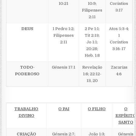
10:21
10:9;
Coríntios
Filipenses
3:17
2:11
DEUS
1 Pedro 1:2;
2 Pe 1:1;
Atos 5:3-4;
Filipenses
Tit 2:13;
1
2:11
Jo 1:1;
Coríntios
20:28;
3:16-17
Heb. 1:8
TODO-
Génesis 17:1
Revelação
Zacarias
PODEROSO
1:8; 22:12-
4:6
13, 20
TRABALHO
O PAI
O FILHO
O
DIVINO
ESPÍRIT
SANTO
CRIAÇÃO
Génesis 2:7;
João 1:3;
Génesis