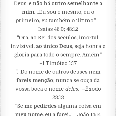
Deus, e
não há outro semelhante a
mim
….Eu sou o mesmo, eu o
primeiro, eu também o último.” –
Isaías 46:9; 48:12
“Ora, ao Rei dos séculos, imortal,
invisível,
ao único Deus
, seja honra e
glória para todo o sempre. Amém.”
–1 Timóteo 1:17
“…Do nome de outros deuses
nem
fareis menção
; nunca se ouça da
vossa boca o nome
deles
.” –Êxodo
23:13
“Se
me pedirdes
alguma coisa
em
meu nome
, eu a farei..” –João 14:14