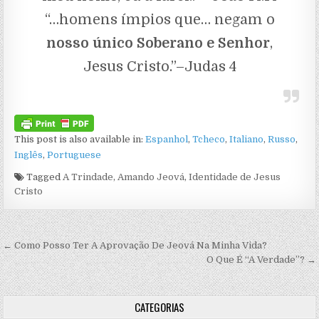
“…homens ímpios que… negam o
nosso único Soberano e Senhor
,
Jesus Cristo.”–Judas 4
This post is also available in:
Espanhol
Tcheco
Italiano
Russo
Inglês
Portuguese
Tagged
A Trindade
,
Amando Jeová
,
Identidade de Jesus
Cristo
Navegação de artigos
← Como Posso Ter A Aprovação De Jeová Na Minha Vida?
O Que É “A Verdade”? →
CATEGORIAS