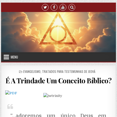
Skip to content
MENU
POSTED IN
EVANGELISMO
,
TRATADOS PARA TESTEMUNHAS DE JEOVÁ
É A Trindade Um Conceito Bíblico?
“…adoremos um único Deus em