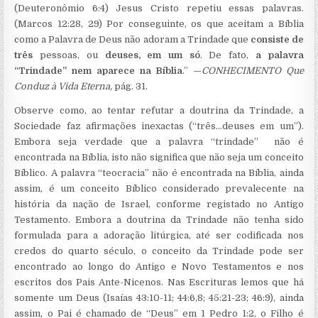
(Deuteronômio 6:4) Jesus Cristo repetiu essas palavras.
(Marcos 12:28, 29) Por conseguinte, os que aceitam a Bíblia
como a Palavra de Deus não adoram a Trindade que
consiste de
três
pessoas, ou
deuses, em um só
. De fato,
a palavra
“Trindade” nem aparece na Bíblia
.” —
CONHECIMENTO Que
Conduz à Vida Eterna,
pág. 31.
Observe como, ao tentar refutar a doutrina da Trindade, a
Sociedade faz afirmações inexactas (“três…deuses em um”).
Embora seja verdade que a palavra “trindade” não é
encontrada na Bíblia, isto não significa que não seja um conceito
Bíblico. A palavra “teocracia” não é encontrada na Bíblia, ainda
assim, é um conceito Bíblico considerado prevalecente na
história da nação de Israel, conforme registado no Antigo
Testamento. Embora a doutrina da Trindade não tenha sido
formulada para a adoração litúrgica, até ser codificada nos
credos do quarto século, o conceito da Trindade pode ser
encontrado ao longo do Antigo e Novo Testamentos e nos
escritos dos Pais Ante-Nicenos. Nas Escrituras lemos que há
somente um Deus (Isaías 43:10-11; 44:6,8; 45:21-23; 46:9), ainda
assim, o Pai é chamado de “Deus” em 1 Pedro 1:2, o Filho é