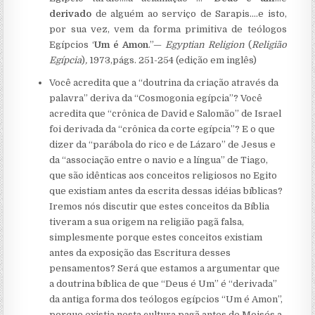
derivado
de alguém ao serviço de Sarapis.…e isto,
por sua vez, vem da forma primitiva de teólogos
Egípcios ‘
Um é Amon
.”—
Egyptian Religion
(
Religião
Egípcia
)
,
1973,págs. 251-254 (edição em inglês)
Você acredita que a “doutrina da criação através da
palavra” deriva da “Cosmogonia egípcia”? Você
acredita que “crônica de David e Salomão” de Israel
foi derivada da “crônica da corte egípcia”? E o que
dizer da “parábola do rico e de Lázaro” de Jesus e
da “associação entre o navio e a língua” de Tiago,
que são idênticas aos conceitos religiosos no Egito
que existiam antes da escrita dessas idéias bíblicas?
Iremos nós discutir que estes conceitos da Bíblia
tiveram a sua origem na religião pagã falsa,
simplesmente porque estes conceitos existiam
antes da exposição das Escritura desses
pensamentos? Será que estamos a argumentar que
a doutrina bíblica de que “Deus é Um” é “derivada”
da antiga forma dos teólogos egípcios “Um é Amon”,
porque existia nesta cultura pagã antes de Moisés a