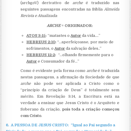
(archgoV) derivativo de
arche
é traduzido nas
seguintes passagens encontradas na Bíblia
Almeida
Revista e Atualizada
:
ARCHE
= ORIGINADOR:
ATOS 3:15
:
“matastes o
Autor
da vida.…”
HEBREUS 2:10
:
“…aperfeiçoasse, por meio de
sofrimentos, o
Autor
da salvação deles..”
HEBREUS 12:2
:
“…olhando firmemente para o
Autor
e Consumador da fé…”
Como é evidente pela forma como
arche
é traduzida
nestas passagens, a afirmação da Sociedade de que
arche
não pode ser aplicada a Cristo como o
“princípio da criação de Deus” é totalmente sem
mérito. Em Revelação 3:14, a Escritura está na
verdade a ensinar que Jesus Cristo é o Arquiteto e
Soberano da criação,
pois toda a criação começou
com Cristo
.
6.
A PESSOA DE JESUS CRISTO: “Igual ao Pai segundo a