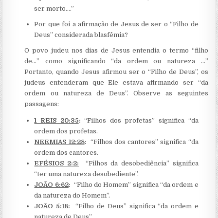
ser morto….”
Por que foi a afirmação de Jesus de ser o “Filho de
Deus” considerada blasfêmia?
O povo judeu nos dias de Jesus entendia o termo “filho
de…” como significando “da ordem ou natureza …”
Portanto, quando Jesus afirmou ser o “Filho de Deus”, os
judeus entenderam que Ele estava afirmando ser “da
ordem ou natureza de Deus”. Observe as seguintes
passagens:
1 REIS 20:35
:
“Filhos dos profetas” significa “da
ordem dos profetas.
NEEMIAS 12:28
:
“Filhos dos cantores” significa “da
ordem dos cantores.
EFÉSIOS 2:2:
“Filhos da desobediência” significa
“ter uma natureza desobediente”.
JOÃO 6:62
:
“Filho do Homem” significa “da ordem e
da natureza do Homem”.
JOÃO 5:18
:
“Filho de Deus” significa “da ordem e
natureza de Deus”.