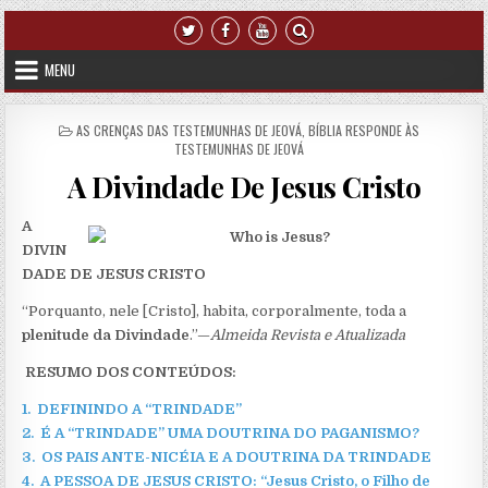
Skip to content
MENU
POSTED IN
AS CRENÇAS DAS TESTEMUNHAS DE JEOVÁ
,
BÍBLIA RESPONDE ÀS
TESTEMUNHAS DE JEOVÁ
A Divindade De Jesus Cristo
A
DIVIN
DADE DE JESUS CRISTO
“Porquanto, nele [Cristo], habita, corporalmente, toda a
plenitude da Divindade
.”—
Almeida Revista e Atualizada
RESUMO DOS CONTEÚDOS
:
1. DEFININDO A “TRINDADE”
2.
É A “TRINDADE” UMA DOUTRINA DO PAGANISMO?
3.
OS PAIS ANTE-NICÉIA E A DOUTRINA DA TRINDADE
4.
A PESSOA DE JESUS CRISTO:
“
Jesus Cristo,
o
Filho de