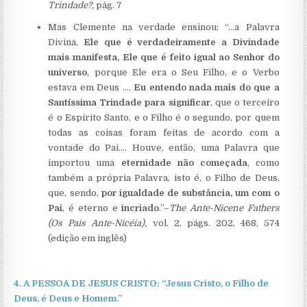
Trindade?,
pág. 7
Mas Clemente na verdade ensinou: “…a Palavra
Divina,
Ele que é verdadeiramente a Divindade
mais manifesta, Ele que é feito igual ao Senhor do
universo
, porque Ele era o Seu Filho, e o Verbo
estava em Deus ….
Eu entendo nada mais do que a
Santíssima Trindade para significar
, que o terceiro
é o Espírito Santo, e o Filho é o segundo, por quem
todas as coisas foram feitas de acordo com a
vontade do Pai.… Houve, então, uma Palavra que
importou uma
eternidade não começada
, como
também a própria Palavra, isto é, o Filho de Deus,
que, sendo,
por igualdade de substância, um com o
Pai
, é eterno e
incriado
.”–
The Ante-Nicene Fathers
(Os Pais Ante-Nicéia),
vol. 2, págs. 202, 468, 574
(edição em inglês)
4.
A PESSOA DE JESUS CRISTO:
“
Jesus Cristo,
o
Filho de
Deus,
é Deus e Homem.”