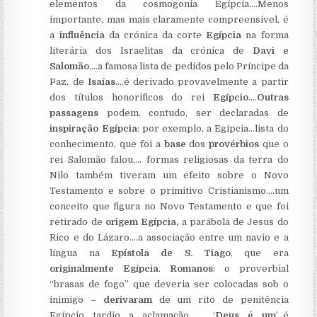
elementos da cosmogonia Egípcia.…Menos
importante, mas mais claramente compreensível, é
a
influência
da crónica da corte
Egípcia
na forma
literária dos Israelitas da crónica de
Davi e
Salomão
.…a famosa lista de pedidos pelo Príncipe da
Paz, de
Isaías
.…é derivado provavelmente a partir
dos títulos honoríficos do rei
Egípcio
.…
Outras
passagens
podem, contudo, ser declaradas de
inspiração Egípcia
: por exemplo, a Egípcia…lista do
conhecimento, que foi a
base
dos
provérbios
que o
rei Salomão falou.… formas religiosas da terra do
Nilo também tiveram um efeito sobre o Novo
Testamento e sobre o primitivo Cristianismo.…um
conceito que figura no Novo Testamento e que foi
retirado de
origem Egípcia,
a parábola de Jesus do
Rico e do Lázaro.…a associação entre um navio e a
língua na
Epístola de S. Tiago
, que era
originalmente Egípcia
.
Romanos
: o proverbial
“brasas de fogo” que deveria ser colocadas sob o
inimigo –
derivaram
de um rito de penitência
Egípcio tardio.…a aclamação … ‘
Deus é um
’…é