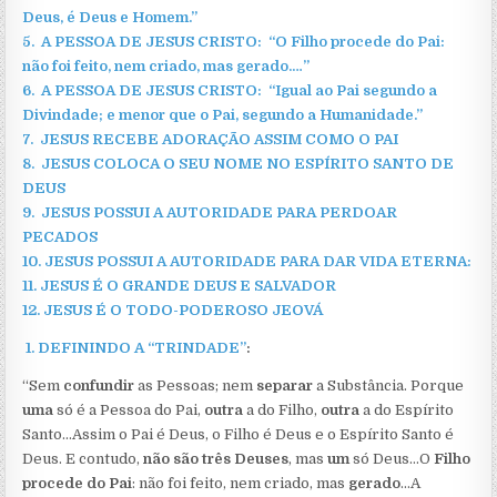
Deus,
é Deus e Homem.”
5.
A PESSOA DE JESUS CRISTO: “O Filho procede do Pai:
não foi feito, nem criado, mas gerado.…”
6.
A PESSOA DE JESUS CRISTO: “Igual ao Pai segundo a
Divindade; e menor que o Pai, segundo a Humanidade.”
7.
JESUS RECEBE ADORAÇÃO ASSIM COMO O PAI
8.
JESUS COLOCA O SEU NOME NO ESPÍRITO SANTO DE
DEUS
9.
JESUS POSSUI A AUTORIDADE PARA PERDOAR
PECADOS
10.
JESUS POSSUI A AUTORIDADE PARA DAR VIDA ETERNA:
11.
JESUS É O GRANDE DEUS E SALVADOR
12.
JESUS É O TODO-PODEROSO JEOVÁ
1.
DEFININDO A “TRINDADE”
:
“Sem
confundir
as Pessoas; nem
separar
a Substância. Porque
uma
só é a Pessoa do Pai,
outra
a do Filho,
outra
a do Espírito
Santo…Assim o Pai é Deus, o Filho é Deus e o Espírito Santo é
Deus. E contudo,
não são três Deuses
, mas
um
só Deus…O
Filho
procede do Pai
: não foi feito, nem criado, mas
gerado
…A