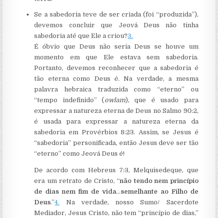
Se a sabedoria teve de ser criada (foi “produzida”),
devemos concluir que Jeová Deus não tinha
sabedoria até que Ele a criou?
3.
É óbvio que Deus não seria Deus se houve um
momento em que Ele estava sem sabedoria.
Portanto, devemos reconhecer que a sabedoria é
tão eterna como Deus é. Na verdade, a mesma
palavra hebraica traduzida como “eterno” ou
“tempo indefinido” (
owlam
), que é usado para
expressar a natureza eterna de Deus no Salmo 90:2,
é usada para expressar a natureza eterna da
sabedoria em Provérbios 8:23. Assim, se Jesus é
“sabedoria” personificada, então Jesus deve ser tão
“eterno” como Jeová Deus é!
De acordo com Hebreus 7:3, Melquisedeque, que
era um retrato de Cristo, “
não tendo nem princípio
de dias nem fim de vida
…
semelhante ao Filho de
Deus
.”
4.
Na verdade, nosso Sumo/ Sacerdote
Mediador, Jesus Cristo, não tem “princípio de dias,”