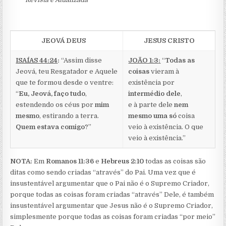
JEOVÁ DEUS
JESUS CRISTO
ISAÍAS 44:24
:
“Assim disse
JOÃO 1:3
:
“
Todas as
Jeová, teu Resgatador e Aquele
coisas
vieram à
que te formou desde o ventre:
existência por
“
Eu, Jeová, faço tudo
,
intermédio dele
,
estendendo os céus por
mim
e à parte dele
nem
mesmo
, estirando a terra.
mesmo uma só
coisa
Quem estava comigo
?”
veio à existência. O que
veio à existência.”
NOTA:
Em
Romanos 11:36
e
Hebreus 2:10
todas as coisas são
ditas como sendo criadas “através” do Pai. Uma vez que é
insustentável argumentar que o Pai não é o Supremo Criador,
porque todas as coisas foram criadas “através” Dele, é também
insustentável argumentar que Jesus não é o Supremo Criador,
simplesmente porque todas as coisas foram criadas “por meio”