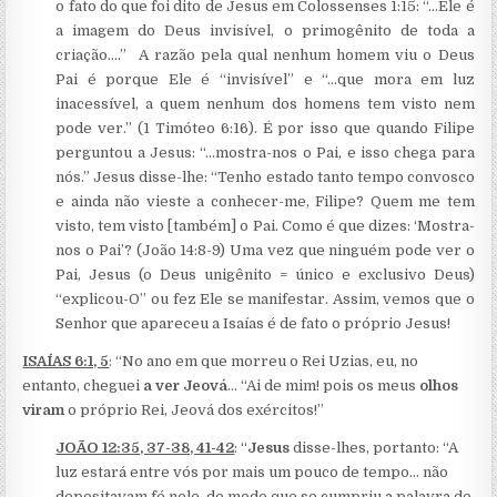
o fato do que foi dito de Jesus em Colossenses 1:15: “…Ele é
a imagem do Deus invisível, o primogênito de toda a
criação….” A razão pela qual nenhum homem viu o Deus
Pai é porque Ele é “invisível” e “…que mora em luz
inacessível, a quem nenhum dos homens tem visto nem
pode ver.” (1 Timóteo 6:16). É por isso que quando Filipe
perguntou a Jesus: “…mostra-nos o Pai, e isso chega para
nós.” Jesus disse-lhe: “Tenho estado tanto tempo convosco
e ainda não vieste a conhecer-me, Filipe? Quem me tem
visto, tem visto [também] o Pai. Como é que dizes: ‘Mostra-
nos o Pai’? (João 14:8-9) Uma vez que ninguém pode ver o
Pai, Jesus (o Deus unigênito = único e exclusivo Deus)
“explicou-O” ou fez Ele se manifestar. Assim, vemos que o
Senhor que apareceu a Isaías é de fato o próprio Jesus!
ISAÍAS 6:1, 5
: “No ano em que morreu o Rei Uzias, eu, no
entanto, cheguei
a ver Jeová
… “Ai de mim! pois os meus
olhos
viram
o próprio Rei, Jeová dos exércitos!”
JOÃO 12:35, 37-38, 41-42
: “
Jesus
disse-lhes, portanto: “A
luz estará entre vós por mais um pouco de tempo… não
depositavam fé nele, de modo que se cumpriu a palavra de