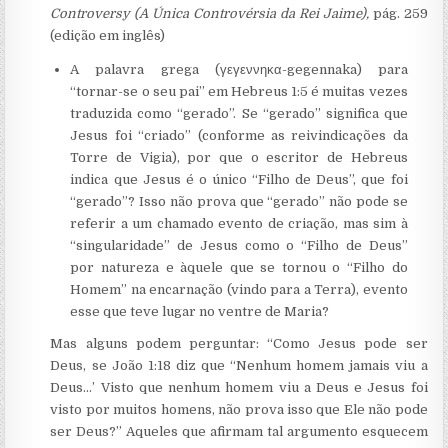
Controversy (A Única Controvérsia da Rei Jaime),
pág. 259
(edição em inglês)
A palavra grega (γεγεννηκα-gegennaka) para
“tornar-se o seu pai” em Hebreus 1:5 é muitas vezes
traduzida como “gerado”. Se “gerado” significa que
Jesus foi “criado” (conforme as reivindicações da
Torre de Vigia), por que o escritor de Hebreus
indica que Jesus é o único “Filho de Deus”, que foi
“gerado”? Isso não prova que “gerado” não pode se
referir a um chamado evento de criação, mas sim à
“singularidade” de Jesus como o “Filho de Deus”
por natureza e àquele que se tornou o “Filho do
Homem” na encarnação (vindo para a Terra), evento
esse que teve lugar no ventre de Maria?
Mas alguns podem perguntar: “Como Jesus pode ser
Deus, se João 1:18 diz que “Nenhum homem jamais viu a
Deus…’ Visto que nenhum homem viu a Deus e Jesus foi
visto por muitos homens, não prova isso que Ele não pode
ser Deus?” Aqueles que afirmam tal argumento esquecem