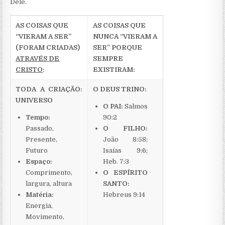
Dele.
AS COISAS QUE
AS COISAS QUE
“VIERAM A SER”
NUNCA “VIERAM A
(FORAM CRIADAS)
SER” PORQUE
ATRAVÉS DE
SEMPRE
CRISTO
:
EXISTIRAM:
TODA A CRIAÇÃO:
O DEUS TRINO:
UNIVERSO
O PAI:
Salmos
Tempo:
90:2
Passado,
O FILHO:
Presente,
João 8:58;
Futuro
Isaías 9:6;
Espaço:
Heb. 7:3
Comprimento,
O ESPÍRITO
largura, altura
SANTO:
Matéria:
Hebreus 9:14
Energia,
Movimento,