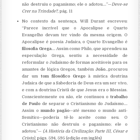
não destruiu o paganismo; ele o adotou.…”—
Deve-se
Crer na Trindade?,
pág. 11
No contexto da sentença, Will Durant escreveu:
“Parece incrível que o Apocalipse e Quarto
Evangelho devam ter vindo da mesma origem. O
Apocalipse é poesia Judaica, o Quarto Evangelho é
filosofia Grega
.… Assim como Philo, que aprendeu na
especulação Grega, sentiu a necessidade de
reformular o Judaísmo de formas aceitáveis para os
amantes de lógica Gregos, também
João
…procurou
dar um
tom filosófico Grego
à mística doutrina
Judaica de que a Sabedoria de Deus era um ser vivo,
e com a doutrina Cristã de que Jesus era o Messias.
Conscientemente ou não, ele continuou o
trabalho
de Paulo
de separar o Cristianismo do Judaísmo.…
Assim o
mundo pagão
—até mesmo o mundo anti-
Semítico—poderia tê-lo aceite como seu. O
Cristianismo não destruiu o paganismo; ele o
adotou.”—
(A História da Civilização: Parte III, César e
Cristo),
págs. 594, 595 (edição em inglês)