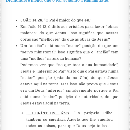
Divindade; e menor que o Pai, segundo a Humanidade.”
JOÃO 14:28
: “O Pai é
maior
do que eu.”
Em João 14:12, é ditto aos cristãos para fazer “obras
maiores” do que Jesus. Isso significa que nossas
obras são “melhores” do que as obras de Jesus?
Um “ancião” está numa “maior” posição do que um
“servo ministerial”, isso significa que o “ancião” tem
uma “melhor” natureza humana?
Podemos ver que “no que toca à sua humanidade”,
Jesus é “inferior ao Pai” visto que o Pai estava numa
“maior” posição (estando no Céu) do que Jesus
estava aqui na terra. Mas isso não prova que Jesus
era um Deus “inferior”, simplesmente porque o Pai
está numa “maior” posição de autoridade, do que
Jesus estava aqui na terra.
1 CORÍNTIOS 15:28
: “…o próprio Filho
também se
sujeitará
Àquele que lhe sujeitou
todas as coisas, para que Deus seja todas as