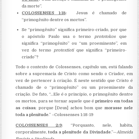
da morte”.
COLOSSENSES 1:18
:
Jesus é chamado de
“primogênito dentre os mortos”.
Se “primogênito” significa primeiro-criado, por que
o apóstolo Paulo usa o termo
prototokos
que
significa “primogênito” ou “um proeminente”, em
vez do termo
protoxtioti
que significa “primeiro-
criado”?
Todo o contexto de Colossenses, capítulo um, está falando
sobre a supremacia de Cristo como sendo o Criador, em
vez de pertencer à criação. É neste sentido que Cristo é
chamado de o “primogênito” ou um proeminente da
criação. De fato, “…Ele é o princípio, o primogênito dentre
os mortos, para se tornar aquele que é
primeiro em todas
as coisas
; porque [Deus] achou bom que
morasse nele
toda a plenitude
.” –Colossenses 1:18-19
COLOSSENSES 2:9
: “Porquanto, nele, habita,
corporalmente,
toda a plenitude da Divindade
.”—
Almeida
Revista e Atualizada