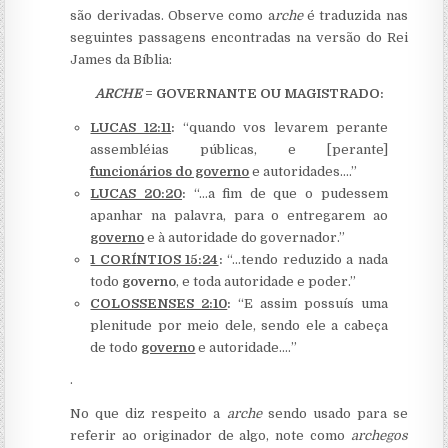
são derivadas. Observe como a
rche
é traduzida nas
seguintes passagens encontradas na versão do Rei
James da Bíblia:
ARCHE
= GOVERNANTE OU MAGISTRADO:
LUCAS 12:11
:
“quando vos levarem perante
assembléias públicas, e [perante]
funcionários do governo
e autoridades….”
LUCAS 20:20
:
“…a fim de que o pudessem
apanhar na palavra, para o entregarem ao
governo
e à autoridade do governador.”
1 CORÍNTIOS 15:24
:
“…tendo reduzido a nada
todo
governo
, e toda autoridade e poder.”
COLOSSENSES 2:10
:
“E assim possuís uma
plenitude por meio dele, sendo ele a cabeça
de todo
governo
e autoridade.…”
.
No que diz respeito a
arche
sendo usado para se
referir ao originador de algo, note como
archegos