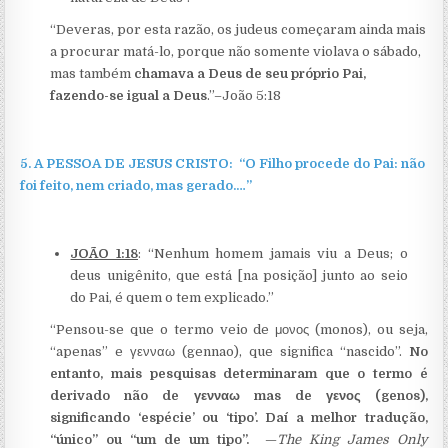
“Deveras, por esta razão, os judeus começaram ainda mais
a procurar matá-lo, porque não somente violava o sábado,
mas também
chamava a Deus de seu próprio Pai,
fazendo-se igual a Deus
.”–João 5:18
5.
A PESSOA DE JESUS CRISTO: “O Filho procede do Pai: não
foi feito, nem criado, mas gerado.…”
JOÃO 1:18
: “Nenhum homem jamais viu a Deus; o
deus unigênito, que está [na posição] junto ao seio
do Pai, é quem o tem explicado.”
“Pensou-se que o termo veio de μονος (monos), ou seja,
“apenas” e γενναω (gennao), que significa “nascido”.
No
entanto, mais pesquisas determinaram que o termo é
derivado não de
γενναω
mas de γενος
(genos),
significando ‘espécie’ ou ‘tipo’. Daí a melhor tradução,
“único” ou “um de um tipo”.
—
The King James Only