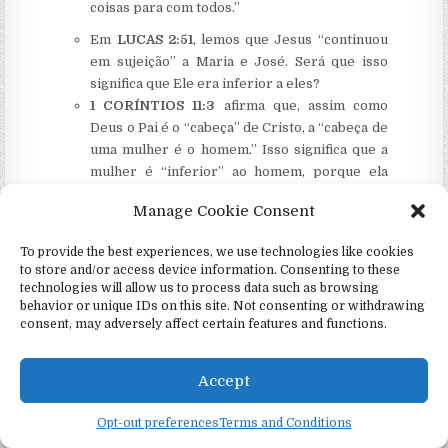
coisas para com todos.”
Em
LUCAS 2:51
, lemos que Jesus “continuou
em sujeição” a Maria e José. Será que isso
significa que Ele era inferior a eles?
1 CORÍNTIOS 11:3
afirma que, assim como
Deus o Pai é o “cabeça” de Cristo, a “cabeça de
uma mulher é o homem.” Isso significa que a
mulher é “inferior” ao homem, porque ela
opera sob a autoridade de seu marido?
Manage Cookie Consent
Assim como a submissão numa relação de
casamento traz unidade e harmonia ao casamento,
To provide the best experiences, we use technologies like cookies
então há uma subordinação funcional que existe
to store and/or access device information. Consenting to these
technologies will allow us to process data such as browsing
entre o Pai e o Filho. Mas essa subordinação não
behavior or unique IDs on this site. Not consenting or withdrawing
prova que Jesus seja menos Deus na Sua natureza
consent, may adversely affect certain features and functions.
do que o Pai é.
JOÃO 20:17
:
“…Eu ascendo para junto de
meu
Accept
Pai
e vosso Pai, e para
meu Deus
e vosso
Deus.”
Opt-out preferences
Terms and Conditions
Porque Jesus foi sempre tão cuidadoso em