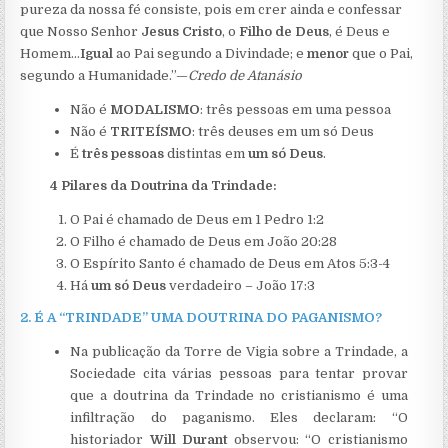
pureza da nossa fé consiste, pois em crer ainda e confessar
que Nosso Senhor
Jesus Cristo
, o
Filho de Deus
, é Deus e
Homem…
Igual
ao Pai segundo a Divindade; e
menor
que o Pai,
segundo a Humanidade.”—
Credo de Atanásio
Não é
MODALISMO
: três pessoas em uma pessoa
Não é
TRITEÍSMO
: três deuses em um só Deus
É
três
pessoas
distintas em
um só Deus
.
4 Pilares da Doutrina da Trindade:
O Pai é chamado de Deus em 1 Pedro 1:2
O Filho é chamado de Deus em João 20:28
O Espírito Santo é chamado de Deus em Atos 5:3-4
Há
um só Deus
verdadeiro – João 17:3
2.
É A “TRINDADE” UMA DOUTRINA DO PAGANISMO?
Na publicação da Torre de Vigia sobre a Trindade, a
Sociedade cita várias pessoas para tentar provar
que a doutrina da Trindade no cristianismo é uma
infiltração do paganismo. Eles declaram: “O
historiador
Will Durant
observou: “O cristianismo