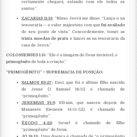
certamente chegará, estando com ele todos os
santos.”
ZACARIAS 11:13
: “Nisso Jeová me disse: “Lança-o na
tesouraria — o valor majestoso com que
fui avaliado
do seu ponto de vista.” Concordemente, tomei as
trinta moedas de prata
e lancei-as na tesouraria da
casa de Jeová.”
COLOSSENSES 1:15
: “Ele é a imagem do Deus invisível, o
primogênito
de toda a criação.”
“PRIMOGÊNITO” = SUPREMACIA DE POSIÇÃO:
SALMOS 89:27
:
Davi, que foi o último filho nascido
de Jessé (1 Samuel 16:11) é chamado de
“primogênito.”
JEREMIAS 31:9
:
Efraim, que nasceu depois de
Manassés (Genesis 41:51-52), é chamado de
“primogênito”.
ÊXODO 4:22
:
Israel é chamado de filho
“primogênito” de Deus.
JÓ 18:13
:
Uma doença é chamada de “o primogênito