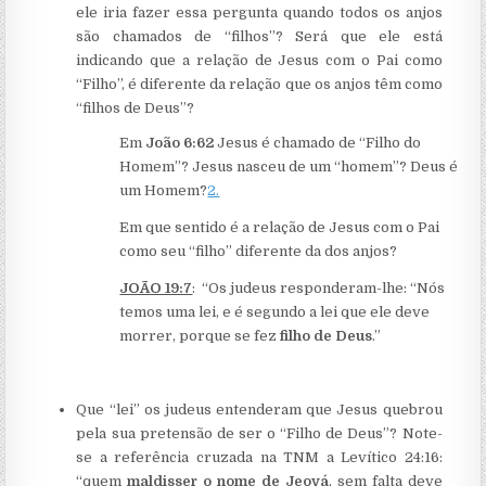
ele iria fazer essa pergunta quando todos os anjos
são chamados de “filhos”? Será que ele está
indicando que a relação de Jesus com o Pai como
“Filho”, é diferente da relação que os anjos têm como
“filhos de Deus”?
Em
João 6:62
Jesus é chamado de “Filho do
Homem”? Jesus nasceu de um “homem”? Deus é
um Homem?
2.
Em que sentido é a relação de Jesus com o Pai
como seu “filho” diferente da dos anjos?
JOÃO 19:7
: “Os judeus responderam-lhe: “Nós
temos uma lei, e é segundo a lei que ele deve
morrer, porque se fez
filho de Deus
.”
Que “lei” os judeus entenderam que Jesus quebrou
pela sua pretensão de ser o “Filho de Deus”? Note-
se a referência cruzada na TNM a Levítico 24:16:
“quem
maldisser o nome de Jeová
, sem falta deve