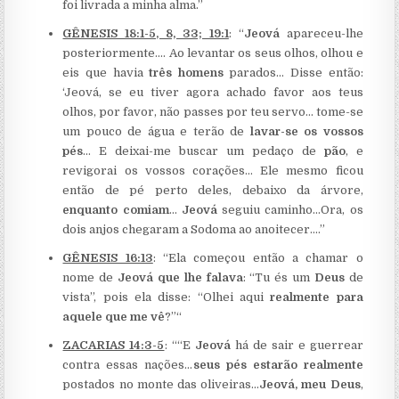
foi livrada a minha alma.”
GÊNESIS 18:1-5, 8, 33; 19:1
: “
Jeová
apareceu-lhe
posteriormente…. Ao levantar os seus olhos, olhou e
eis que havia
três homens
parados… Disse então:
‘Jeová, se eu tiver agora achado favor aos teus
olhos, por favor, não passes por teu servo… tome-se
um pouco de água e terão de
lavar-se os vossos
pés
… E deixai-me buscar um pedaço de
pão
, e
revigorai os vossos corações… Ele mesmo ficou
então de pé perto deles, debaixo da árvore,
enquanto comiam
…
Jeová
seguiu caminho…Ora, os
dois anjos chegaram a Sodoma ao anoitecer….”
GÊNESIS 16:13
: “Ela começou então a chamar o
nome de
Jeová que lhe falava
: “Tu és um
Deus
de
vista”, pois ela disse: “Olhei aqui
realmente para
aquele que me vê
?”“
ZACARIAS 14:3-5
: ““E
Jeová
há de sair e guerrear
contra essas nações…
seus pés estarão realmente
postados no monte das oliveiras…
Jeová, meu Deus
,