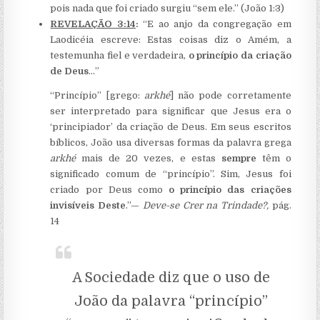
pois nada que foi criado surgiu “sem ele.” (João 1:3)
REVELAÇÃO 3:14
:
“E ao anjo da congregação em
Laodicéia escreve: Estas coisas diz o Amém, a
testemunha fiel e verdadeira,
o princípio da criação
de Deus
…”
“Princípio” [grego:
arkhé
] não pode corretamente
ser interpretado para significar que Jesus era o
‘principiador’ da criação de Deus. Em seus escritos
bíblicos, João usa diversas formas da palavra grega
arkhé
mais de 20 vezes, e estas
sempre
têm o
significado comum de “princípio”. Sim, Jesus foi
criado por Deus como
o princípio das criações
invisíveis Deste
.”—
Deve-se Crer na Trindade?,
pág.
14
A Sociedade diz que o uso de
João da palavra “princípio”