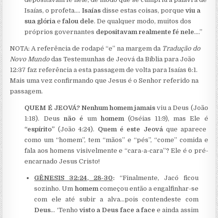
Isaías, o profeta….
Isaías
disse estas coisas, porque
viu a
sua glória
e
falou dele
. De qualquer modo, muitos dos
próprios governantes
depositavam realmente fé nele
….”
NOTA: A referência de rodapé “e” na margem da
Tradução do
Novo Mundo
das Testemunhas de Jeová da Bíblia para João
12:37 faz referência a esta passagem de volta para Isaías 6:1.
Mais uma vez confirmando que Jesus é o Senhor referido na
passagem.
QUEM É JEOVÁ? Nenhum homem jamais
viu a Deus (João
1:18).
Deus
não é
um
homem
(Oséias 11:9),
mas Ele é
“espírito”
(João 4:24).
Quem é este Jeová
que aparece
como um “homem”, tem “mãos” e “pés”, “come” comida e
fala aos homens visivelmente e “cara-a-cara”? Ele é o pré-
encarnado Jesus Cristo!
GÊNESIS 32:24, 28-30
:
“Finalmente, Jacó ficou
sozinho. Um
homem
começou então a engalfinhar-se
com ele até subir a alva…pois contendeste com
Deus
… ‘Tenho
visto a Deus face a face
e ainda assim