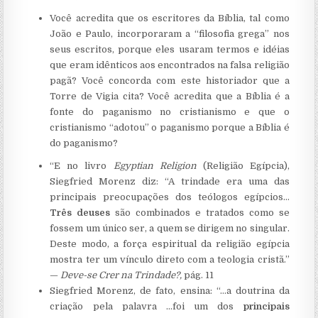
Você acredita que os escritores da Bíblia, tal como
João e Paulo, incorporaram a “filosofia grega” nos
seus escritos, porque eles usaram termos e idéias
que eram idênticos aos encontrados na falsa religião
pagã? Você concorda com este historiador que a
Torre de Vigia cita? Você acredita que a Bíblia é a
fonte do paganismo no cristianismo e que o
cristianismo “adotou” o paganismo porque a Bíblia é
do paganismo?
“E no livro
Egyptian
Religion
(Religião Egípcia),
Siegfried Morenz diz: “A trindade era uma das
principais preocupações dos teólogos egípcios…
Três deuses
são combinados e tratados como se
fossem um único ser, a quem se dirigem no singular.
Deste modo, a força espiritual da religião egípcia
mostra ter um vínculo direto com a teologia cristã.”
—
Deve-se Crer na Trindade?,
pág. 11
Siegfried Morenz, de fato, ensina: “…a doutrina da
criação pela palavra …foi um dos
principais