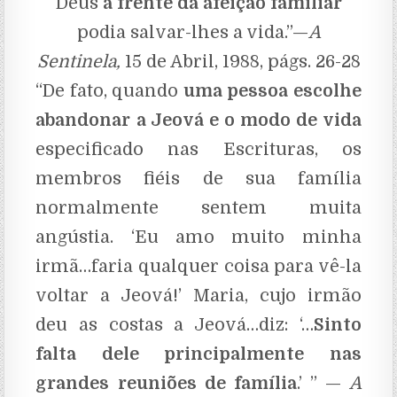
Deus
à frente da afeição familiar
podia salvar-lhes a vida.”—
A
Sentinela,
15 de Abril, 1988, págs. 26-28
“De fato, quando
uma pessoa escolhe
abandonar a Jeová e o modo de vida
especificado nas Escrituras, os
membros fiéis de sua família
normalmente sentem muita
angústia. ‘Eu amo muito minha
irmã…faria qualquer coisa para vê-la
voltar a Jeová!’ Maria, cujo irmão
deu as costas a Jeová…diz: ‘…
Sinto
falta dele principalmente nas
grandes reuniões de família
.’ ” —
A