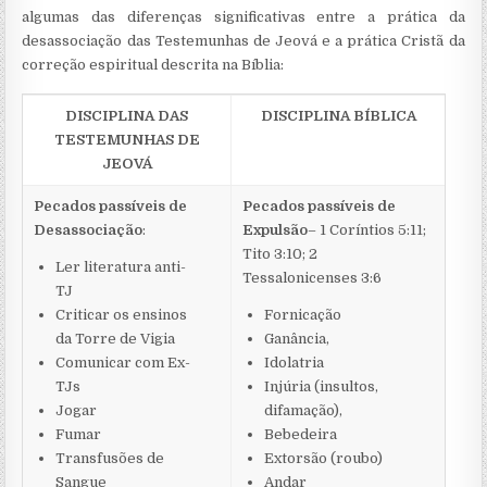
algumas das diferenças significativas entre a prática da
desassociação das Testemunhas de Jeová e a prática Cristã da
correção espiritual descrita na Bíblia:
DISCIPLINA DAS
DISCIPLINA BÍBLICA
TESTEMUNHAS DE
JEOVÁ
Pecados passíveis de
Pecados passíveis de
Desassociação
:
Expulsão
– 1 Coríntios 5:11;
Tito 3:10; 2
Ler literatura anti-
Tessalonicenses 3:6
TJ
Criticar os ensinos
Fornicação
da Torre de Vigia
Ganância,
Comunicar com Ex-
Idolatria
TJs
Injúria (insultos,
Jogar
difamação),
Fumar
Bebedeira
Transfusões de
Extorsão (roubo)
Sangue
Andar