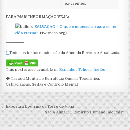
ex-crentes.
PARA MAIS INFORMAÇÃO VEJA:
SALVAÇÃO – O que é necessário para se ter
vida eterna?
(4witness.org)
=========
1.
Todos os textos citados são da Almeida Revista e Atualizada.
This post is also available in:
Espanhol
Tcheco
Inglês
Tagged
Mentira e Estratégia Guerra Teocrática
,
Ostracização
,
Seitas e Controlo Mental
Navegação de artigos
← Exposta a Doutrina da Torre de Vigia
São A Alma E O Espírito Humano Imortais? →