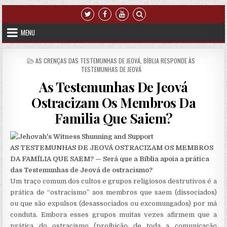
Skip to content
MENU
POSTED IN
AS CRENÇAS DAS TESTEMUNHAS DE JEOVÁ
,
BÍBLIA RESPONDE ÀS
TESTEMUNHAS DE JEOVÁ
As Testemunhas De Jeová
Ostracizam Os Membros Da
Familia Que Saiem?
AS TESTEMUNHAS DE JEOVÁ OSTRACIZAM OS MEMBROS
DA FAMÍLIA QUE SAEM? — Será que a Bíblia apoia a prática
das Testemunhas de Jeová de ostracismo?
Um traço comum dos cultos e grupos religiosos destrutivos é a
prática de “ostracismo” aos membros que saem (dissociados)
ou que são expulsos (desassociados ou excomungados) por má
conduta. Embora esses grupos muitas vezes afirmem que a
prática do ostracismo (proibição de toda a comunicação