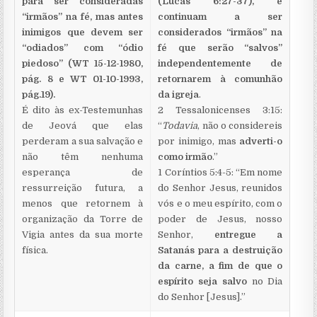
para ser consideradas
(Lucas 6:27-37), e
“irmãos” na fé, mas antes
continuam a ser
inimigos que devem ser
considerados “irmãos” na
“odiados” com “ódio
fé que serão “salvos”
piedoso” (WT 15-12-1980,
independentemente de
pág. 8 e WT 01-10-1993,
retornarem à comunhão
pág.19).
da igreja
.
É dito às ex-Testemunhas
2 Tessalonicenses 3:15:
de Jeová que elas
“
Todavia
, não o considereis
perderam a sua salvação e
por inimigo, mas
adverti-o
não têm nenhuma
como irmão
.”
esperança de
1 Coríntios 5:4-5: “Em nome
ressurreição futura, a
do Senhor Jesus, reunidos
menos que retornem à
vós e o meu espírito, com o
organização da Torre de
poder de Jesus, nosso
Vigia antes da sua morte
Senhor,
entregue a
física.
Satanás para a destruição
da carne, a fim de que o
espírito seja salvo
no Dia
do Senhor [Jesus].”