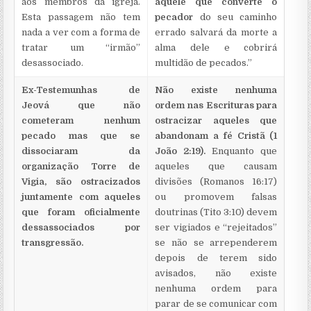
aos membros da igreja.
aquele que converte o
Esta passagem não tem
pecador
do seu caminho
nada a ver com a forma de
errado salvará da morte a
tratar um “irmão”
alma dele e cobrirá
desassociado.
multidão de pecados.”
Ex-Testemunhas de
Não existe nenhuma
Jeová que não
ordem nas Escrituras para
cometeram nenhum
ostracizar aqueles que
pecado mas que se
abandonam a fé Cristã (1
dissociaram da
João 2:19).
Enquanto que
organização Torre de
aqueles que causam
Vigia, são ostracizados
divisões (Romanos 16:17)
juntamente com aqueles
ou promovem falsas
que foram oficialmente
doutrinas (Tito 3:10) devem
dessassociados por
ser vigiados e “rejeitados”
transgressão.
se não se arrependerem
depois de terem sido
avisados, não existe
nenhuma ordem para
parar de se comunicar com