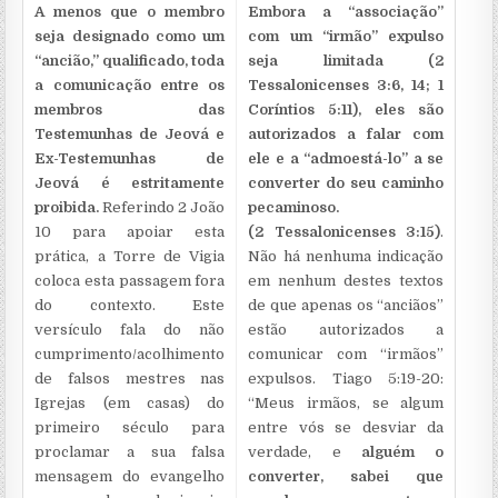
A menos que o membro
Embora a “associação”
seja designado como um
com um “irmão” expulso
“ancião,” qualificado, toda
seja limitada (2
a comunicação entre os
Tessalonicenses 3:6, 14; 1
membros das
Coríntios 5:11), eles são
Testemunhas de Jeová e
autorizados a falar com
Ex-Testemunhas de
ele e a “admoestá-lo” a se
Jeová é estritamente
converter do seu caminho
proibida.
Referindo 2 João
pecaminoso.
10 para apoiar esta
(2 Tessalonicenses 3:15)
.
prática, a Torre de Vigia
Não há nenhuma indicação
coloca esta passagem fora
em nenhum destes textos
do contexto. Este
de que apenas os “anciãos”
versículo fala do não
estão autorizados a
cumprimento/acolhimento
comunicar com “irmãos”
de falsos mestres nas
expulsos. Tiago 5:19-20:
Igrejas (em casas) do
“Meus irmãos, se algum
primeiro século para
entre vós se desviar da
proclamar a sua falsa
verdade, e
alguém o
mensagem do evangelho
converter,
sabei que