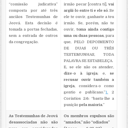
“comissão judicativa”
irmão pecar [contra ti],
vai
composta por até três
argüi-lo entre ti e ele só
. Se
anciãos Testemunhas de
ele te ouvir, ganhaste a teu
Jeová. Esta decisão é
irmão. Se, porém, não te
tomada a portas fechadas,
ouvir,
toma ainda contigo
sem a entrada de outros
uma ou duas pessoas
, para
da congregação.
que, PELO DEPOIMENTO
DE DUAS OU TRÊS
TESTEMUNHAS, TODA
PALAVRA SE ESTABELEÇA.
E, se ele não os atender,
dize-o à igreja
; e,
se
recusar ouvir também a
igreja
, considera-o como
gentio e publicano.”
1.
2
Coríntios 2:6: “basta-lhe a
punição
pela maioria
.”
As Testemunhas de Jeová
Os membros expulsos são
desassociadas não são
“amados,” não “odiados”