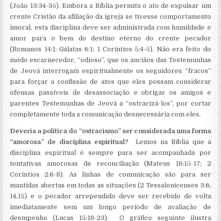
(João 13:34-35). Embora a Bíblia permita o ato de expulsar um
crente Cristão da afiliação da igreja se tivesse comportamento
imoral, esta disciplina deve ser administrada com humildade e
amor para o bem do destino eterno do crente pecador
(Romanos 14:1; Gálatas 6:1; 1 Coríntios 5:4-5). Não era feito do
modo escarnecedor, “odioso”, que os anciãos das Testemunhas
de Jeová interrogam espiritualmente os seguidores “fracos”
para forçar a confissão de atos que eles possam considerar
ofensas passíveis de desassociação e obrigar os amigos e
parentes Testemunhas de Jeová a “ostracizá-los”, por cortar
completamente toda a comunicação desnecessária com eles.
Deveria a política do “ostracismo” ser considerada uma forma
“amorosa” de disciplina espiritual?
Lemos na Bíblia que a
disciplina espiritual é sempre para ser acompanhada por
tentativas amorosas de reconciliação (Mateus 18:15-17; 2
Coríntios 2:6-8). As linhas de comunicação são para ser
mantidas abertas em todas as situações (2 Tessalonicenses 3:6,
14,15) e o pecador arrependido deve ser recebido de volta
imediatamente sem um longo período de avaliação de
desmpenho (Lucas 15:18-23). O gráfico seguinte ilustra