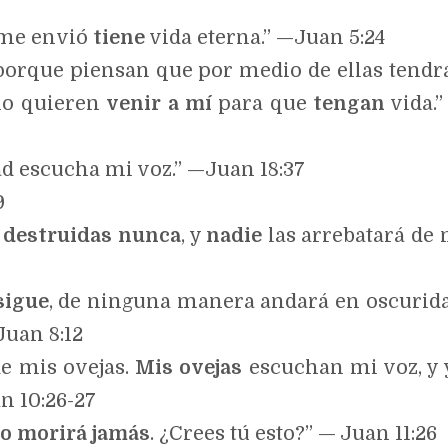
 me envió
tiene
vida eterna.” —Juan 5:24
 porque piensan que por medio de ellas tendr
 no quieren
venir a mí
para que
tengan
vida.”
dad escucha mi voz.” —Juan 18:37
9
n destruidas nunca
, y
nadie
las arrebatará de 
sigue
, de ninguna manera andará en oscurida
Juan 8:12
de mis ovejas.
Mis ovejas
escuchan mi voz, y 
n 10:26-27
o morirá jamás
. ¿Crees tú esto?” — Juan 11:26