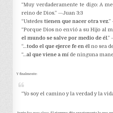
“Muy verdaderamente te digo: A m
reino de Dios.” —Juan 3:3
“Ustedes
tienen que nacer otra vez
.
“Porque Dios no envió a su Hijo al 
el mundo se salve por medio de él
.”
“…
todo el que ejerce fe en él
no sea de
“…
al que viene a mí
de ninguna maner
Y finalmente:
“Yo soy el camino y la verdad y la vi
Jesús
fue muy claro. Él
siempre dijo exactamente lo que qu