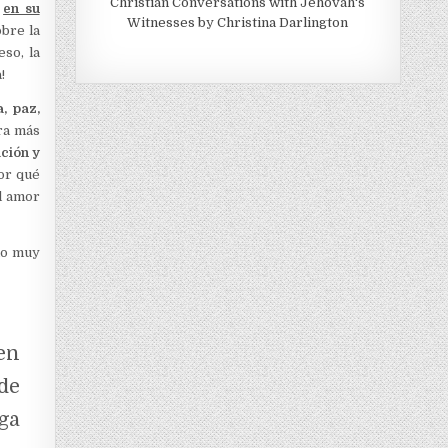
Christian Conversations with Jehovah's
e
en su
Witnesses by Christina Darlington
bre la
so, la
!
, paz,
ra más
ción y
por qué
l amor
no muy
men
de
ga