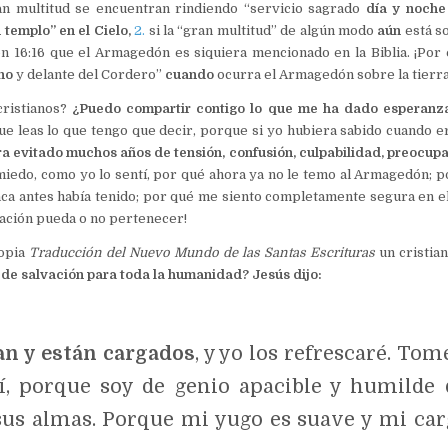
an multitud se encuentran rindiendo “servicio sagrado
día y noch
 templo” en el Cielo
,
2.
si la “gran multitud” de algún modo
aún
está so
 16:16 que el Armagedón es siquiera mencionado en la Biblia. ¡Por e
no
y delante del Cordero”
cuando
ocurra el Armagedón sobre la tierra
cristianos?
¿Puedo compartir contigo lo que me ha dado esperanza
e leas lo que tengo que decir, porque si yo hubiera sabido cuando e
ra evitado muchos años de tensión, confusión, culpabilidad, preocupa
 miedo, como yo lo sentí, por qué ahora ya no le temo al Armagedón; 
nca antes había tenido; por qué me siento completamente segura en e
ización pueda o no pertenecer!
ropia
Traducción del Nuevo Mundo de las Santas Escrituras
un cristia
 de salvación para toda la humanidad? Jesús dijo
:
an y están cargados
, y yo los refrescaré. To
, porque soy de genio apacible y humilde 
 sus almas. Porque mi yugo es suave y mi car