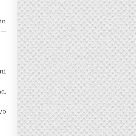
án
 —
mi
d,
yo