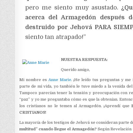
pero me siento muy asustado.
¿Qu
acerca del Armagedón después de
destruido por Jehová PARA SIE
siento tan atrapado!”
NUESTRA RESPUESTA:
Querido amigo,
Mi nombre es
Anne Marie
. ¡He leído tus preguntas y me 
parte de mi vida, yo también le tuve miedo a la venida de
Tampoco parecían tener la tensión y preocupación con res
“paz” y yo me preguntaba cómo es que la obtenían. Entonc
los cristianos no le temen al Armagedón. ¡Aprendí que
CRISTIANOS
!
La mayoría de los testigos de Jehová se consideran parte de
multitud” cuando llegue el Armagedón?
Según Revelación (A