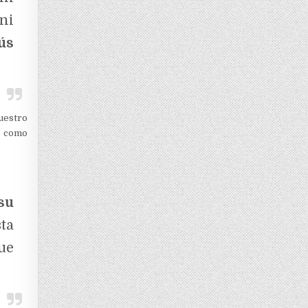
ni
ús
uestro
l como
su
sta
ue