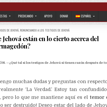
ESTAS
PREDICANDO
APOYO
DONAR
ESPAÑOL
IGOS DE JEHOVÁ
,
RENUNCIANDO A LOS TESTIGOS DE JEHOVÁ
e Jehová están en lo cierto acerca del
rmagedón?
é tal si los testigos de Jehová si tienen razón después de t
 tengo muchas dudas y preguntas con respecto
ealmente ‘La Verdad.’ Estoy tan confundido
r, pero lo que me mantiene aquí es el
temor 
o ser destruido! Deseo estar del lado de Jehov