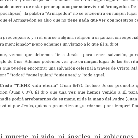
hable acerca de estar preocupados por sobrevivir al Armagedón
. De
(Apocalipsis), ¡la palabra “Armagedón” no se encuentra en ningún lugar
e que el Armagedón es algo que no tiene
nada que ver con nosotros c
n preocuparse, y si el unirse a alguna religión u organización especia
era mencionado? ¡Pero echemos un vistazo a lo que Él SI dijo!
ente, vemos que debemos “ir a Jesús” para tener salvación, por
reglo de Dios. Además podemos ver que
en ningún lugar
de las Escrit
que pueden encontrar una salvación celestial a través de Cristo. Más
ra,” “todos,” “aquel quien,” “quien sea,” y “todo aquel.”
 Cristo “TIENE vida eterna”
(Juan 6:47). Incluso Jesús prometió 
ión (Juan 6:37). Él dijo que
una vez que hemos venido a Él para
¡nadie podrá arrebatarnos de su mano, ni de la mano del Padre (Juan 
ová ni por Jesús, quienes prometieron guardarnos por siempre! P
i muerte, ni vida
, ni ángeles, ni gobiernos,