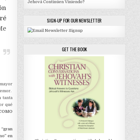
Jehová Continúen Viniendo?
ón
ré
SIGN-UP FOR OUR NEWSLETTER
Me
GET THE BOOK
 mayor
temor.
 tanta
or qué
 COMO
a “gran
no” en