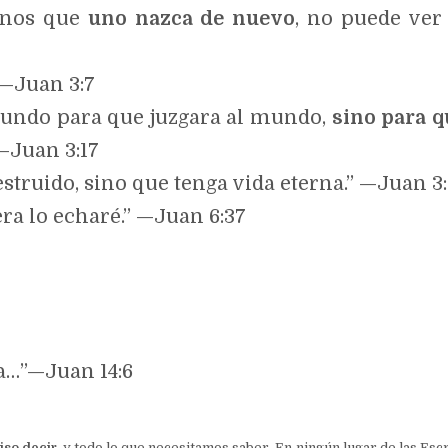
enos que
uno
nazca de nuevo
, no puede ver 
” —Juan 3:7
mundo para que juzgara al mundo,
sino para q
 —Juan 3:17
struido, sino que tenga vida eterna.” —Juan 3:
a lo echaré.” —Juan 6:37
da…”—Juan 14:6
iso decir
, y todo lo que necesitamos saber. En ningún lugar de las Esc