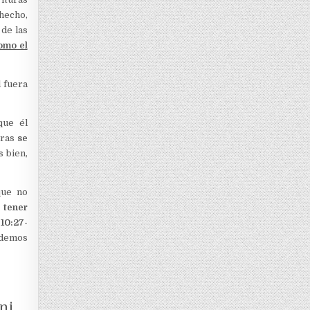
 hecho,
 de las
omo el
l fuera
que él
uras
se
 bien,
que no
 tener
10:27-
odemos
 ni