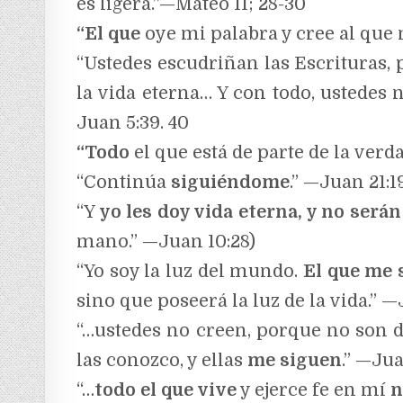
es ligera.”—Mateo 11; 28-30
“El que
oye mi palabra y cree al que
“Ustedes escudriñan las Escrituras,
la vida eterna… Y con todo, ustedes
Juan 5:39. 40
“Todo
el que está de parte de la ver
“Continúa
siguiéndome
.” —Juan 21:1
“Y
yo les doy vida eterna, y no será
mano.” —Juan 10:28)
“Yo soy la luz del mundo.
El que me 
sino que poseerá la luz de la vida.” —
“…ustedes no creen, porque no son 
las conozco, y ellas
me siguen
.” —Jua
“…
todo el que vive
y ejerce fe en mí
n