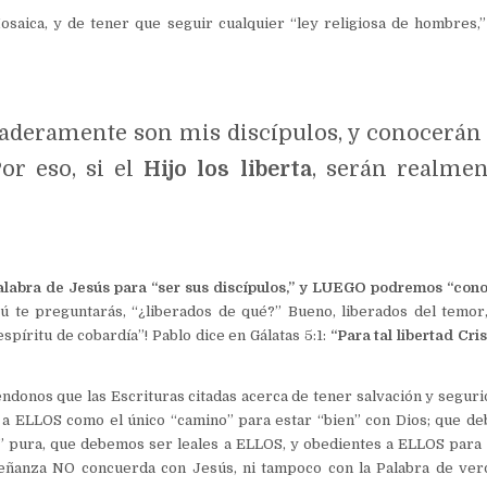
osaica, y de tener que seguir cualquier “ley religiosa de hombres,
aderamente son mis discípulos, y conocerán 
Por eso, si el
Hijo los liberta
, serán realmen
abra de Jesús para “ser sus discípulos,” y LUEGO podremos “cono
ú te preguntarás, “¿liberados de qué?” Bueno, liberados del temor,
spíritu de cobardía”! Pablo dice en Gálatas 5:1:
“Para tal libertad Cri
ndonos que las Escrituras citadas acerca de tener salvación y segur
 a ELLOS como el único “camino” para estar “bien” con Dios; que d
d” pura, que debemos ser leales a ELLOS, y obedientes a ELLOS para
señanza NO concuerda con Jesús, ni tampoco con la Palabra de verd