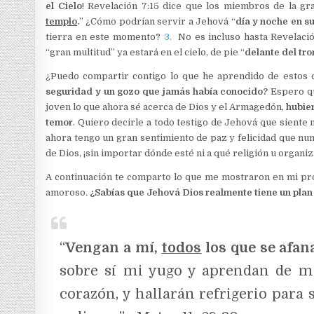
el Cielo
! Revelación 7:15 dice que los miembros de la gr
templo
.
” ¿Cómo podrían servir a Jehová “
día y noche en su
tierra en este momento?
3.
No es incluso hasta Revelación
“gran multitud” ya estará en el cielo, de pie “
delante del tro
¿Puedo compartir contigo lo que he aprendido de estos 
seguridad y un gozo que jamás había conocido?
Espero qu
joven lo que ahora sé acerca de Dios y el Armagedón,
hubie
temor
. Quiero decirle a todo testigo de Jehová que siente
ahora tengo un gran sentimiento de paz y felicidad que nu
de Dios, ¡sin importar dónde esté ni a qué religión u organ
A continuación te comparto lo que me mostraron en mi p
amoroso
.
¿Sabías que Jehová Dios realmente tiene un plan
“
Vengan a mí,
todos
los que se afan
sobre sí mi yugo y aprendan de mí
corazón, y hallarán refrigerio para