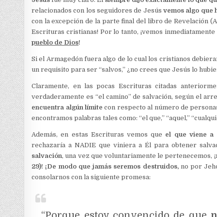
relacionados con los seguidores de Jesús
vemos algo que 
con la excepción de la parte final del libro de Revelación 
Escrituras cristianas! Por lo tanto, ¡vemos inmediatament
pueblo de Dios
!
Si el Armagedón fuera algo de lo cual los cristianos debiera
un requisito para ser “salvos,” ¿no crees que Jesús lo hubi
Claramente, en las pocas Escrituras citadas anteriorm
verdaderamente es “el camino” de salvación, según el ar
encuentra algún límite
con respecto al número de personas 
encontramos palabras tales como: “el que,” “aquel,” “cualquie
Además, en estas Escrituras vemos que
el que viene a
rechazaría a NADIE que viniera a Él para obtener salvac
salvación
, una vez que voluntariamente le pertenecemos,
29)! ¡De modo que jamás seremos destruidos,
no por Jeh
consolarnos con la siguiente promesa:
“Porque estoy convencido de que
n