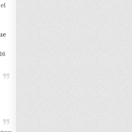
el
ue
16
rituras