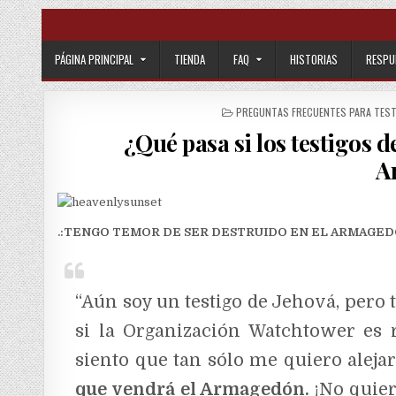
Skip to content
PÁGINA PRINCIPAL
TIENDA
FAQ
HISTORIAS
RESPU
POSTED IN
PREGUNTAS FRECUENTES PARA TEST
¿Qué pasa si los testigos d
A
.:TENGO TEMOR DE SER DESTRUIDO EN EL ARMAGEDÓN. —¿Qu
“Aún soy un testigo de Jehová, pero
si la Organización Watchtower es r
siento que tan sólo me quiero aleja
que vendrá el Armagedón.
¡No quier