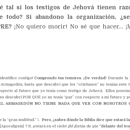
é tal si los testigos de Jehová tienen raz
 todo? Si abandono la organizaci
ón, ¿se
MPRE?
¡No quiero morir! No sé que hacer… ¡
identifico contigo!
Comprendo tus temores. ¡De verdad!
Durante la
l Armagedón, hasta que descubrí que los “cristianos” no tenían este 
pecto al futuro que yo tenía como testigo de Jehová. Ellos poseían
es descubrí POR QUÉ yo no tenía “paz” con respecto a mi futuro y p
EL ARMAGEDÓN NO TIENE NADA QUE VER CON NOSOTROS
 la “gran multitud.”
1.
Pero, ¿sabes dónde la Biblia dice que estará l
pocalipsis) 7:9, ¡estará en el cielo! ¡Sí! ¡Están de pie
“delante del tro