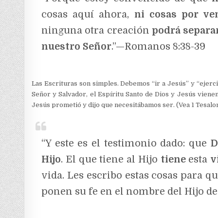
cosas aquí ahora,
ni cosas por ven
ninguna otra creación
podrá separar
nuestro Señor
.”—Romanos 8:38-39
Las Escrituras son simples. Debemos “ir a Jesús” y “ejerc
Señor y Salvador, el Espíritu Santo de Dios y Jesús vien
Jesús prometió y dijo que necesitábamos ser. (Vea 1 Tesalonic
“Y este es el testimonio dado: que
D
Hijo
. El que tiene al Hijo
tiene
esta
v
vida. Les escribo estas cosas para q
ponen su fe en el nombre del Hijo de 