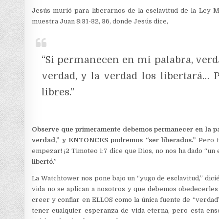
Jesús murió para liberarnos de la esclavitud de la Ley M
muestra Juan 8:31-32, 36, donde Jesús dice,
“Si permanecen en mi palabra, verd
verdad, y la verdad los libertará… 
libres.”
Observe que primeramente debemos permanecer en la pal
verdad,” y ENTONCES podremos “ser liberados.”
Pero t
empezar!
¡2 Timoteo 1:7 dice que Dios, no nos ha dado “un e
libertó
.”
La Watchtower nos pone bajo un “yugo de esclavitud,” dicié
vida no se aplican a nosotros y que debemos obedecerles
creer y confiar en ELLOS como la única fuente de “verda
tener cualquier esperanza de vida eterna, pero esta en