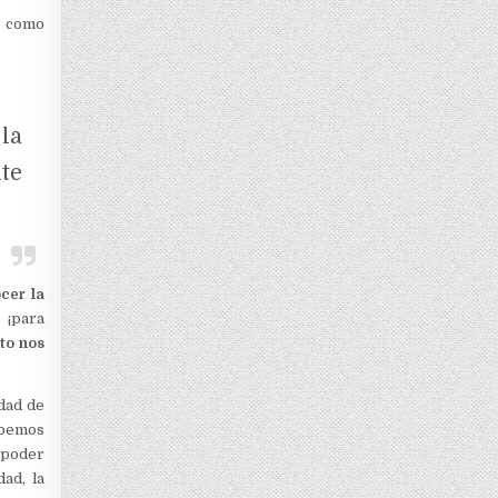
” como
la
te
cer la
 ¡para
sto nos
idad de
ebemos
 poder
ad, la