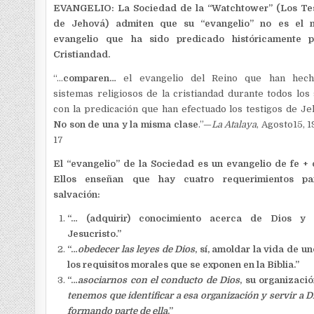
EVANGELIO: La Sociedad de la “Watchtower” (Los Tes
de Jehová) admiten que su “evangelio” no es el 
evangelio que ha sido predicado históricamente p
Cristiandad.
“…
comparen…
el evangelio del Reino que han hech
sistemas religiosos de la cristiandad durante todos los 
con la predicación que han efectuado los testigos de J
No son de una y la misma clase
.”—
La Atalaya
, Agosto15, 1
17
El “evangelio” de la Sociedad es un evangelio de fe + 
Ellos enseñan que hay cuatro requerimientos pa
salvación:
“… (adquirir) conocimiento acerca de Dios y
Jesucristo.”
“…
obedecer las leyes de Dios
, sí, amoldar la vida de un
los requisitos morales que se exponen en la Biblia.”
“…
asociarnos con el conducto de Dios
, su organizaci
tenemos que identificar a esa organización y servir a D
formando parte de ella
.”