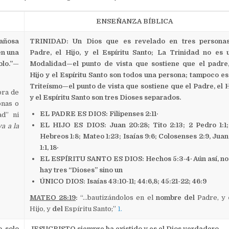
ENSEÑANZA BÍBLICA
añosa
TRINIDAD: Un Dios que es revelado en tres personas
en una
Padre, el Hijo, y el Espíritu Santo; La Trinidad no es 
lo.”
—
Modalidad—el punto de vista que sostiene que el padre,
Hijo y el Espíritu Santo son todos una persona; tampoco es
Triteísmo—el punto de vista que sostiene que el Padre, el H
bra de
y el Espíritu Santo son tres Dioses separados.
nas o
EL PADRE ES DIOS: Filipenses 2:11·
ad” ni
EL HIJO ES DIOS: Juan 20:28; Tito 2:13; 2 Pedro 1:1;
a a la
Hebreos 1:8; Mateo 1:23; Isaías 9:6; Colosenses 2:9, Juan
1:1, 18·
EL ESPÍRITU SANTO ES DIOS: Hechos 5:3-4· Aún así, no
hay tres “Dioses” sino un
ÚNICO DIOS: Isaías 43:10-11; 44:6,8; 45:21-22; 46:9
MATEO 28:19
:
“…bautizándolos en el
nombre del
Padre, y
Hijo, y
del
Espíritu Santo;”
1.
, solo
JESUCRISTO siempre ha existido y es el Dios verdadero.