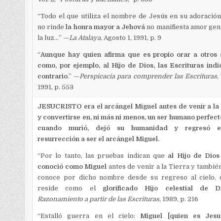
“Todo el que utiliza el nombre de Jesús en su adoració
no rinde
la honra mayor a Jehová
no manifiesta amor gen
la luz…” —
La Atalaya
, Agosto 1, 1991, p. 9
“
Aunque hay quien afirma que es propio orar a otros 
como, por ejemplo, al Hijo de Dios, las Escrituras indi
contrario
.” —
Perspicacia para comprender las Escrituras
,
1991, p. 553
JESUCRISTO era el arcángel Miguel antes de venir a la 
y convertirse en, ni más ni menos, un ser humano perfect
cuando murió, dejó su humanidad y regresó 
resurrección a ser el arcángel Miguel.
“Por lo tanto, las pruebas indican que
al Hijo de Dios
conoció como Miguel
antes de venir a la Tierra y también
conoce por dicho nombre desde su regreso al cielo,
reside como el
glorificado Hijo celestial de D
Razonamiento a partir de las Escrituras
, 1989, p. 216
“Estalló guerra en el cielo:
Miguel [quien es Jesuc