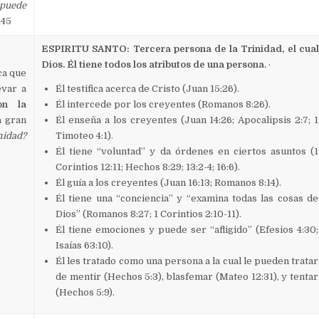
 puede
145
ESPIRITU SANTO: Tercera persona de la Trinidad, el cual
Dios. Él tiene todos los atributos de una persona.
·
ca que
evar a
Él testifica acerca de Cristo (Juan 15:26).
on la
Él intercede por los creyentes (Romanos 8:26).
a gran
Él enseña a los creyentes (Juan 14:26; Apocalipsis 2:7; 1
nidad?
Timoteo 4:1).
Él tiene “voluntad” y da órdenes en ciertos asuntos (1
Corintios 12:11; Hechos 8:29; 13:2-4; 16:6).
Él guía a los creyentes (Juan 16:13; Romanos 8:14).
Él tiene una “conciencia” y “examina todas las cosas de
Dios” (Romanos 8:27; 1 Corintios 2:10-11).
Él tiene emociones y puede ser “afligido” (Efesios 4:30;
Isaías 63:10).
Él les tratado como una persona a la cual le pueden tratar
de mentir (Hechos 5:3), blasfemar (Mateo 12:31), y tentar
(Hechos 5:9).