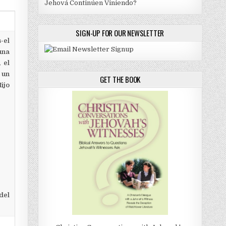
Jehová Continúen Viniendo?
SIGN-UP FOR OUR NEWSLETTER
-el
una
 el
 un
GET THE BOOK
ijo
del