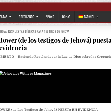
ESTAS
PREDICANDO
APOYO
DONAR
ESPAÑOL
EHOVÁ
,
RESPUESTAS BÍBLICAS PARA TESTIGOS DE JEHOVÁ
tower (de los testigos de Jehová) puest
evidencia
O – Haciendo Resplandecer la Luz de Dios sobre las Creencia
ER (de Los Testigos de Jehová) PUESTA EN EVIDENCIA