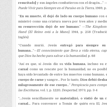
resucitado]
y sus ángeles combatieron con el dragón….” 
Puede Vivir para Siempre en el Paraíso en la Tierra
, 1989, p.
“
En su muerte, él dejó de lado su cuerpo humano
con e
ministró como una criatura nueva por tres años y medi
su resurrección dejó de ser humano
.” —
The Kingdom 
Hand (El Reino está a la Mano)
, 1944, p. 258 (Traduci
Inglés)
“Cuando murió, Jesús
entregó para siempre su
humana
…”—
El conocimiento que lleva a vida eterna, cap.
que Dios ha hecho para salvar a la humanidad
, p. 68
“Así es que, si Jesús dio su
vida humana
, incluso su
c
carnal
como un rescate por la humanidad, no es posib
haya sido levantado de entre los muertos como humano,
cuerpo de carne
y sangre… Por lo tanto,
Dios debió desh
milagrosamente de ese cuerpo
…”
Perspicacia para comp
las Escrituras
, vol. 1, p. 1220;
Despertad
, 1973, pp. 3-4
“…Jesús sencillamente se
materializó, o vistió de un 
carnal…
Para convencer a Tomás de quién era El, Jes