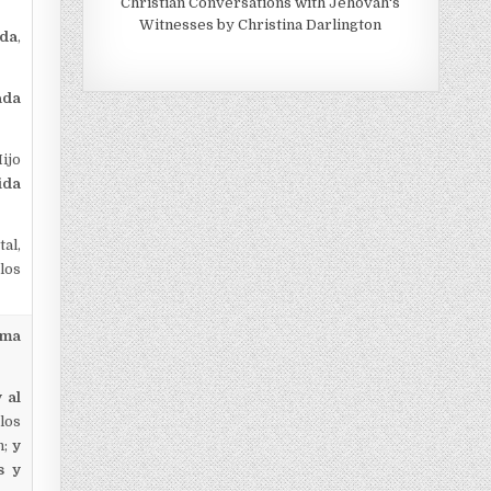
Christian Conversations with Jehovah's
Witnesses by Christina Darlington
ida
,
ada
ijo
ida
al,
glos
sma
y al
 los
n;
y
s y