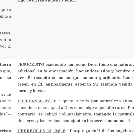
Hijo Jesucristo nuestro Señor
.”
n pero
uino a
seres,
can lo
 Vol. 2,
tierra
JESUCRISTO existiendo aún como Dios, tomo una natural
o que,
adicional en la encarnación; haciéndose Dios y hombre a
en su
vez. Él resucitó en un cuerpo humano glorificado. Los 
creen en Él, ansiosamente esperan Su segunda venida
carne y hueso.
 se le
 se le
FILIPENSES 2:5-11
:
“…quien, siendo
por naturaleza Dios
,
 donde
consideró el ser igual a Dios como algo a qué aferrarse. Por
ios
.”—
contrario, se rebajó voluntariamente,
tomando la natural
de siervo
y haciéndose
semejante a los seres humanos
…”
4.
risto
HEBREOS 1:5, 13; 2:5, 8
:
“
Porque ¿a cuál de los ángeles d