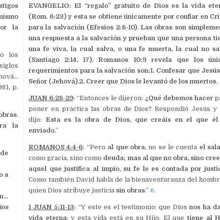
tigos
EVANGELIO: El “regalo” gratuito de Dios es la vida ete
mismo
(Rom. 6:23) y esta se obtiene únicamente por confiar en Cri
or la
para la salvación (Efesios 2:8-10). Las obras son simpleme
una respuesta a la salvación y prueban que una persona ti
una fe viva, la cual salva, o una fe muerta, la cual no sa
o los
(Santiago 2:14, 17). Romanos 10:9 revela que los úni
siglos
requerimientos para la salvación son:1. Confesar que Jesús
ehová…
Señor (Jehová).2. Creer que Dios le levantó de los muertos.
981, p.
JUAN 6:28-29
:
“Entonces le dijeron:
¿Qué debemos hacer
p
poner en práctica las obras de Dios? Respondió Jesús y 
obras.
dijo:
Esta es la obra de Dios, que creáis en el que él
ra la
enviado
.”
ROMANOS 4:4-6
:
“Pero
al que obra
, no se le cuenta
el sal
 de
como gracia, sino como
deuda; mas al que no obra, sino cree
aquel que justifica al impío, su fe le es contada por justi
o a
Como también David habla de la bienaventuranza del hombr
quien Dios atribuye justicia
sin obras
.”
6.
ón…
ios
1 JUAN 5:11-13
:
“Y este es el testimonio: que Dios
nos ha d
vida eterna
; y esta vida está en su Hijo. El que
tiene al H