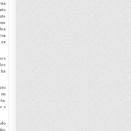
rna
sto
nte
ene
lva
cos
 es
ara
les
 ha
ario
 en
cia
.
e a
ado
ijo,