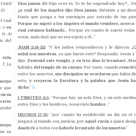
—
Usted
Dios jamás
: Mi Hijo eres tú, Yo te he engendrado hoy?… Pu
 21
¿a cuál de los ángeles dijo Dios jamás
: Siéntate a mi dies
Hasta que ponga a tus enemigos por estrado de tus pie
l cual
Porque no sujetó a los ángeles el mundo venidero, acerca 
o; y
en
cual estamos hablando
… Porque en cuanto le sujetó todas 
Is At
cosas, nada dejó que no sea sujeto a él…”
do del
JUAN 2:18-22
:
“Y los judíos respondieron y le dijeron:
¿
señal nos muestras
, ya que haces esto? Respondió Jesús y 
 vida
dijo:
Destruid este templo, y en tres días lo levantaré
…Mas
 7, Lo
hablaba
del templo de su cuerpo
. Por tanto, cuando
resucitó
entre los muertos,
sus discípulos se acordaron
que había di
esto;
y creyeron la Escritura y la palabra que Jesús ha
uerpo
dicho
.”
5.
le que
con su
1 TIMOTEO 2:5
:
“Porque hay un solo Dios, y un solo media
acerse
entre Dios y los hombres, Jesucristo
hombre
…”
render
HECHOS 17:31
:
“por cuanto ha establecido un día en el c
juzgará al mundo con justicia, por
aquel varón
a quien desig
cuerpo
dando fe
a todos con
haberle levantado de los muertos
.”
ús se