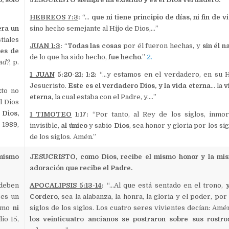
HEBREOS 7:3
:
“…
que ni tiene principio de días, ni fin de v
era un
sino hecho semejante al Hijo de Dios,…”
tiales
JUAN 1:3
:
“
Todas las cosas
por él fueron hechas, y
sin él n
tes de
de lo que ha sido hecho,
fue hecho
.”
2.
ad?
, p.
1 JUAN
5:20-21; 1:2:
“…y estamos en el verdadero, en su H
Jesucristo.
Este es el verdadero Dios, y la vida eterna
… la
v
xto no
eterna
, la cual estaba con el Padre, y.…”
l Dios
 Dios,
1 TIMOTEO
1:17:
“Por tanto, al Rey de los siglos, inmort
, 1989,
invisible,
al único
y sabio
Dios
, sea honor y gloria por los si
de los siglos. Amén.”
mismo
JESUCRISTO, como Dios, recibe el mismo honor y la mi
adoración que recibe el Padre.
 deben
APOCALIPSIS 5:13-14
:
“…Al que está sentado en el trono,
 es un
Cordero
, sea la alabanza, la honra, la gloria y el poder, por
ismo
ni
siglos de los siglos. Los cuatro seres vivientes decían: Amé
lio 15,
los veinticuatro ancianos se postraron sobre sus rostro