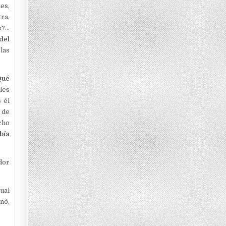
es,
tra,
s?…
del
las
Qué
les
 él
de
cho
bía
dor
ual
nó,