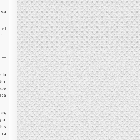
 en
 al
.”
. —
 la
der
aré
zca
ús,
gar
llos
 su