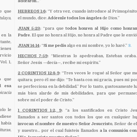
adoraron
…”
de que
HEBREOS 1:6
:
“Y otra vez, cuando introduce al Primogénito
talaya
,
el mundo, dice:
Adórenle todos los ángeles
de Dios.”
JUAN 5:23
:
“para que
todos honren al Hijo como honran
 en la
Padre
. El que no honra al Hijo, no honra al Padre que le envió
tante,
JUAN 14:14
:
“
Si me pedís
algo en mi nombre, yo lo haré.”
3.
tienes
rvicio
HECHOS 7:59
:
“Mientras lo apedreaban, Esteban oraba
 Vol. 1,
Señor Jesús —decía—, recibe mi espíritu.”
2 CORINTIOS 12:8-9
:
“Tres veces le rogué al Señor que me
lo que
quitara; pero él me dijo: “Te basta con mi gracia, pues mi po
ad
esa
se perfecciona en la debilidad.” Por lo tanto, gustosamente h
icacia
más bien alarde de mis debilidades, para que permane
sobre mí el poder de Cristo.”
olo le
1 CORINTIOS 1:2, 9
:
“a los santificados en Cristo Jes
ndiese
llamados a ser santos con todos los que en cualquier lu
 había
invocan el nombre de nuestro Señor Jesucristo
, Señor de e
ituras
,
y nuestro… por el cual fuisteis llamados
a la comunión con