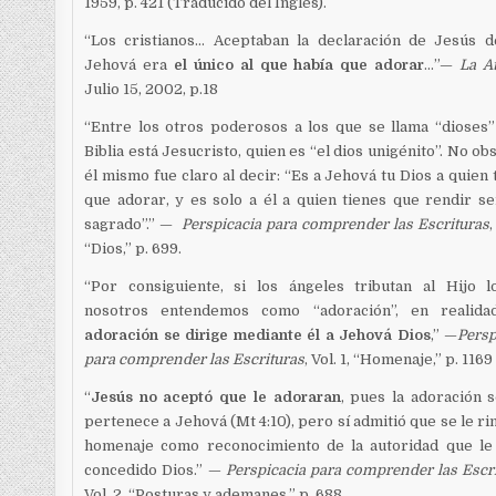
1959, p. 421 (Traducido del Inglés).
“Los cristianos… Aceptaban la declaración de Jesús 
Jehová era
el único al que había que adorar
…”—
La A
Julio 15, 2002, p.18
“Entre los otros poderosos a los que se llama “dioses”
Biblia está Jesucristo, quien es “el dios unigénito”. No obs
él mismo fue claro al decir: “Es a Jehová tu Dios a quien 
que adorar, y es solo a él a quien tienes que rendir se
sagrado”.” —
Perspicacia para comprender las Escrituras
,
“Dios,” p. 699.
“Por consiguiente, si los ángeles tributan al Hijo 
nosotros entendemos como “adoración”, en realid
adoración se dirige mediante él a Jehová Dios
,” —
Persp
para comprender las Escrituras
, Vol. 1, “Homenaje,” p. 1169
“
Jesús no aceptó que le adoraran
, pues la adoración s
pertenece a Jehová (Mt 4:10), pero sí admitió que se le ri
homenaje como reconocimiento de la autoridad que le
concedido Dios.”
—
Perspicacia para comprender las Escr
Vol. 2, “Posturas y ademanes,” p. 688