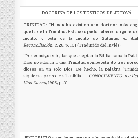
DOCTRINA DE LOS TESTIGOS DE JEHOVÁ
TRINIDAD: “Nunca ha existido una doctrina más eng
que la de la Trinidad. Esta solo pudo haberse originado 
mente, y esta es la mente de Satanás, el diab
Reconciliación
, 1928, p. 101 (Traducido del Inglés)
“Por consiguiente, los que aceptan la Biblia como la Pala
Dios no adoran a una
Trinidad compuesta de tres
perso
dioses en un solo Dios. De hecho, la
palabra
“Trinid
siquiera aparece en la Biblia.” —
CONOCIMIENTO que llev
Vida Eterna
, 1995, p. 31
JESUCRISTO es un ángel creado, aún cuando él es divino