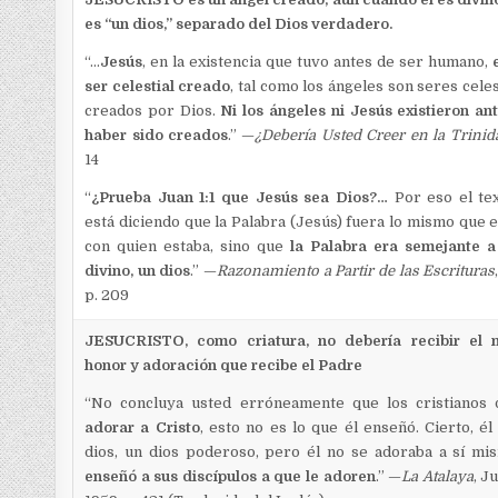
es “un dios,” separado del Dios verdadero.
“…
Jesús
, en la existencia que tuvo antes de ser humano,
ser celestial creado
, tal como los ángeles son seres celes
creados por Dios.
Ni los ángeles ni Jesús existieron an
haber sido creados
.” —
¿Debería Usted Creer en la Trinid
14
“
¿Prueba Juan 1:1 que Jesús sea Dios?…
Por eso el te
está diciendo que la Palabra (Jesús) fuera lo mismo que e
con quien estaba, sino que
la Palabra era semejante a
divino, un dios
.” —
Razonamiento a Partir de las Escrituras
p. 209
JESUCRISTO, como criatura, no debería recibir el 
honor y adoración que recibe el Padre
“No concluya usted erróneamente que los cristianos
adorar a Cristo
, esto no es lo que él enseñó. Cierto, él
dios, un dios poderoso, pero él no se adoraba a sí m
enseñó a sus discípulos a que le adoren
.” —
La Atalaya
, Ju