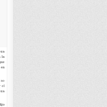
eza
 la
que
 en
 no
 el
eza
ijo