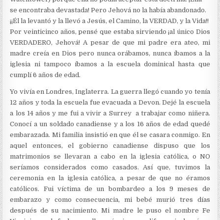
se encontraba devastada! Pero Jehová no la había abandonado.
¡¡Él la levantó y la llevó a Jesús, el Camino, la VERDAD, y la Vida!!
Por veinticinco años, pensé que estaba sirviendo ¡al único Dios
VERDADERO, Jehová! A pesar de que mi padre era ateo, mi
madre creía en Dios pero nunca orábamos, nunca íbamos a la
iglesia ni tampoco íbamos a la escuela dominical hasta que
cumplí 6 años de edad.
Yo vivía en Londres, Inglaterra. La guerra llegó cuando yo tenía
12 años y toda la escuela fue evacuada a Devon. Dejé la escuela
a los 14 años y me fui a vivir a Surrey a trabajar como niñera.
Conocí a un soldado canadiense y a los 16 años de edad quedé
embarazada. Mi familia insistió en que él se casara conmigo. En
aquel entonces, el gobierno canadiense dispuso que los
matrimonios se llevaran a cabo en la iglesia católica, o NO
seríamos considerados como casados. Así que, tuvimos la
ceremonia en la iglesia católica, a pesar de que no éramos
católicos. Fui víctima de un bombardeo a los 9 meses de
embarazo y como consecuencia, mi bebé murió tres días
después de su nacimiento. Mi madre le puso el nombre Fe