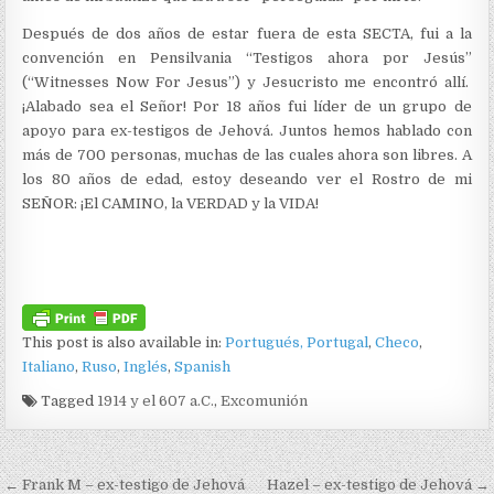
Después de dos años de estar fuera de esta SECTA, fui a la
convención en Pensilvania “Testigos ahora por Jesús”
(“Witnesses Now For Jesus”) y Jesucristo me encontró allí.
¡Alabado sea el Señor! Por 18 años fui líder de un grupo de
apoyo para ex-testigos de Jehová. Juntos hemos hablado con
más de 700 personas, muchas de las cuales ahora son libres. A
los 80 años de edad, estoy deseando ver el Rostro de mi
SEÑOR: ¡El CAMINO, la VERDAD y la VIDA!
This post is also available in:
Portugués, Portugal
Checo
Italiano
Ruso
Inglés
Spanish
Tagged
1914 y el 607 a.C.
,
Excomunión
Navegación de entradas
← Frank M – ex-testigo de Jehová
Hazel – ex-testigo de Jehová →