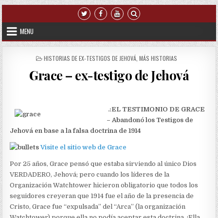
Skip to content
MENU
POSTED IN
HISTORIAS DE EX-TESTIGOS DE JEHOVÁ
,
MÁS HISTORIAS
Grace – ex-testigo de Jehová
.:EL TESTIMONIO DE GRACE
– Abandonó los Testigos de
Jehová en base a la falsa doctrina de 1914
Visite el sitio web de Grace
Por 25 años, Grace pensó que estaba sirviendo al único Dios
VERDADERO, Jehová; pero cuando los líderes de la
Organización Watchtower hicieron obligatorio que todos los
seguidores creyeran que 1914 fue el año de la presencia de
Cristo, Grace fue “expulsada” del “Arca” (la organización
Watchtower) porque ella no podía aceptar esta doctrina. ¡Ella