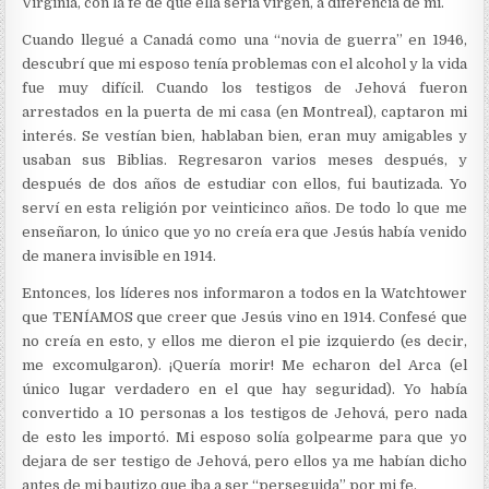
Virginia, con la fe de que ella sería virgen, a diferencia de mí.
Cuando llegué a Canadá como una “novia de guerra” en 1946,
descubrí que mi esposo tenía problemas con el alcohol y la vida
fue muy difícil. Cuando los testigos de Jehová fueron
arrestados en la puerta de mi casa (en Montreal), captaron mi
interés. Se vestían bien, hablaban bien, eran muy amigables y
usaban sus Biblias. Regresaron varios meses después, y
después de dos años de estudiar con ellos, fui bautizada. Yo
serví en esta religión por veinticinco años. De todo lo que me
enseñaron, lo único que yo no creía era que Jesús había venido
de manera invisible en 1914.
Entonces, los líderes nos informaron a todos en la Watchtower
que TENÍAMOS que creer que Jesús vino en 1914. Confesé que
no creía en esto, y ellos me dieron el pie izquierdo (es decir,
me excomulgaron). ¡Quería morir! Me echaron del Arca (el
único lugar verdadero en el que hay seguridad). Yo había
convertido a 10 personas a los testigos de Jehová, pero nada
de esto les importó. Mi esposo solía golpearme para que yo
dejara de ser testigo de Jehová, pero ellos ya me habían dicho
antes de mi bautizo que iba a ser “perseguida” por mi fe.