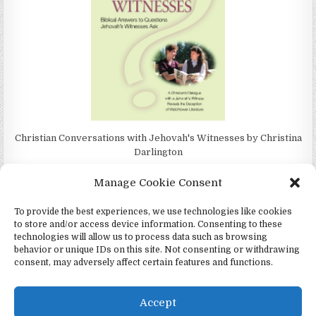
Christian Conversations with Jehovah's Witnesses by Christina
Darlington
Manage Cookie Consent
To provide the best experiences, we use technologies like cookies
to store and/or access device information. Consenting to these
4Jehovah.org - Witnesses for Jesus Inc - Colorado Springs, Co 80949
technologies will allow us to process data such as browsing
behavior or unique IDs on this site. Not consenting or withdrawing
Design by ThemesDNA.com
consent, may adversely affect certain features and functions.
Español
Português
(
Portugués, Portugal
)
Čeština
(
Checo
)
Italiano
English
(
Inglés
)
Accept
Twi
(
Spanish
)