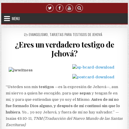
Skip to content
MENU
POSTED IN
EVANGELISMO
,
TARJETAS PARA TESTIGOS DE JEHOVÁ
¿Eres un verdadero testigo de
Jehová?
“Ustedes son mis
testigos
—es la expresión de Jehová—, aun
mi siervo a quien he escogido, para que
sepan
y tengan fe en
mí, y para que entiendan que yo soy el Mismo.
Antes de mí no
fue formado Dios alguno, y después de mí continuó sin que lo
hubiera
. Yo… yo soy Jehová, y fuera de mí no hay salvador.” —
Isaías 43:10-11,
TNM
(Traducción del Nuevo Mundo de las Santas
Escrituras)