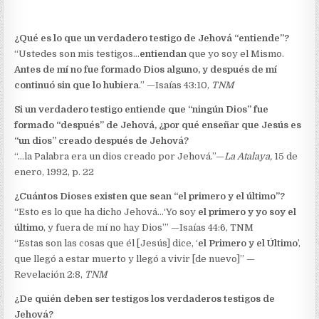
¿Qué es lo que un verdadero testigo de Jehová “entiende”?
“Ustedes son mis testigos…
entiendan
que yo soy el Mismo.
Antes de mí no fue formado Dios alguno, y después de mí
continuó sin que lo hubiera
.” —Isaías 43:10,
TNM
Si un verdadero testigo entiende que “ningún Dios” fue
formado “después” de Jehová, ¿por qué enseñar que Jesús es
“un dios” creado después de Jehová?
“…la Palabra era un dios creado por Jehová.”—
La Atalaya,
15 de
enero, 1992, p. 22
¿Cuántos Dioses existen que sean “el primero y el último”?
“Esto es lo que ha dicho Jehová…‘Yo soy
el primero y yo soy el
último
, y fuera de mí no hay Dios’” —Isaías 44:6, TNM
“Estas son las cosas que él [Jesús] dice, ‘
el Primero y el Último
’,
que llegó a estar muerto y llegó a vivir [de nuevo]” —
Revelación 2:8,
TNM
¿De quién deben ser testigos los verdaderos testigos de
Jehová?