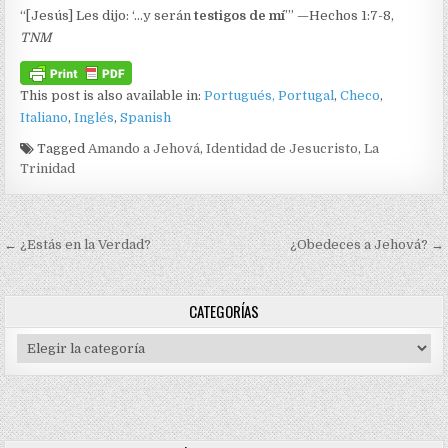
“[Jesús] Les dijo: ‘…y serán
testigos de mí
’” —Hechos 1:7-8,
TNM
This post is also available in:
Portugués, Portugal
Checo
Italiano
Inglés
Spanish
Tagged
Amando a Jehová
,
Identidad de Jesucristo
,
La
Trinidad
Navegación de entradas
← ¿Estás en la Verdad?
¿Obedeces a Jehová? →
CATEGORÍAS
Categorías