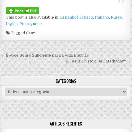
This post is also available in:
Espanhol
Tcheco
Italiano
Russo
Inglês
Portuguese
Tagged
Cruz
Navegação de artigos
← É Você Bom o Suficiente para a Vida Eterna?
É Jesus Cristo o Seu Mediador? →
CATEGORIAS
Categorias
ARTIGOS RECENTES