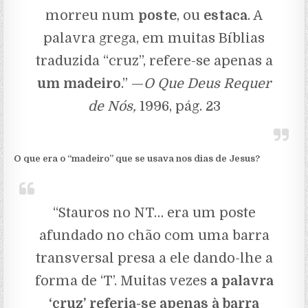
morreu num
poste
, ou
estaca
. A
palavra grega, em muitas Bíblias
traduzida “cruz”, refere-se apenas a
um madeiro
.” —
O Que Deus Requer
de Nós,
1996, pág. 23
O que era o “madeiro” que se usava nos dias de Jesus?
“Stauros no NT… era um poste
afundado no chão com uma barra
transversal presa a ele dando-lhe a
forma de ‘T’. Muitas vezes
a palavra
‘cruz’ referia-se apenas à barra