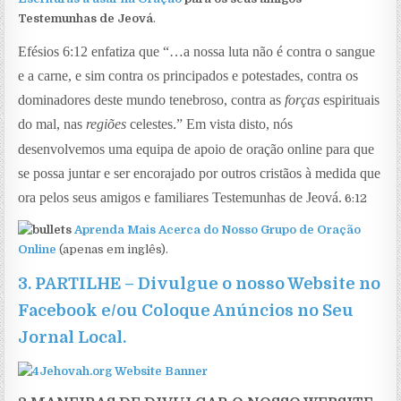
Testemunhas de Jeová
.
Efésios 6:12 enfatiza que “…
a nossa luta não é contra o sangue
e a carne, e sim contra os principados e potestades, contra os
dominadores deste mundo tenebroso, contra as
forças
espirituais
do mal, nas
regiões
celestes
.
” Em vista disto, nós
desenvolvemos uma equipa de apoio de oração online para que
se possa juntar e ser encorajado por outros cristãos à medida que
ora pelos seus amigos e familiares Testemunhas de Jeová.
6:12
Aprenda Mais Acerca do Nosso Grupo de Oração
Online
(apenas em inglês).
3.
PARTILHE
–
Divulgue o nosso Website no
Facebook e/ou Coloque Anúncios no Seu
Jornal Local
.