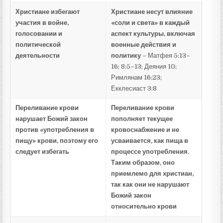
Христиане избегают
Христиане несут влияние
участия в войне,
«соли и света» в каждый
голосовании и
аспект культуры, включая
политической
военные действия и
деятельности
политику
– Матфея 5:13–
16; 8:5–13; Деяния 10;
Римлянам 16:23;
Екклесиаст 3:8
Переливание крови
Переливание крови
нарушает Божий закон
пополняет текущее
против «употребления в
кровоснабжение и не
пищу» крови, поэтому его
усваивается, как пища в
следует избегать
процессе употребления.
Таким образом, оно
приемлемо для христиан,
так как они не нарушают
Божий закон
относительно крови