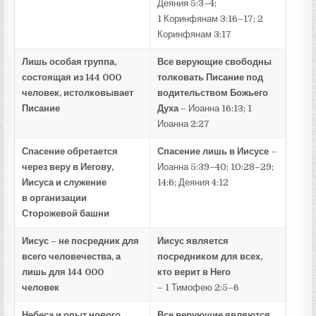
Деяния 5:3–4;
1 Коринфянам 3:16–17; 2
Коринфянам 3:17
Лишь особая группа,
Все верующие свободны
состоящая из 144 000
толковать Писание под
человек, истолковывает
водительством Божьего
Писание
Духа
– Иоанна 16:13; 1
Иоанна 2:27
Спасение обретается
Спасение лишь в Иисусе
–
через веру в Иегову,
Иоанна 5:39–40; 10:28–29;
Иисуса и служение
14:6; Деяния 4:12
в
организации
Сторожевой башни
Иисус – не посредник для
Иисус является
всего человечества, а
посредником для всех,
лишь для 144 000
кто верит в Него
человек
– 1 Тимофею 2:5–6
Небеса и опыт нового
Все верующие являются