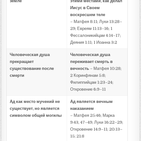
земле
этими местами, как делал
Иисус в Своем
воскресшем теле
– Матфея 8:11; Луки 13:28–
29; Евреям 11:13–16; 1
Фессалоникийцам 4:14–17;
Деяния 1:11; 1 Иоанна 3:2
Человеческая душа
Человеческая душа
прекращает
переживает смерть в
существование после
вечность
– Матфея 10:28;
смерти
2 Коринфянам 5:8;
Филиппийцам 1:23–24;
Откровение 6:9–11
Ад как место мучений не
Ад является вечным
существует, но является
наказанием
символом общей могилы
– Матфея 25:46; Марка
9:43, 47–49; Луки 16:22–29;
Откровение 14:9–11; 20:13–
15; 21:8