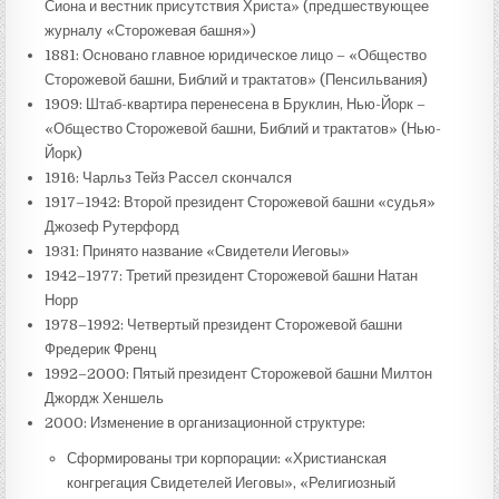
Сиона и вестник присутствия Христа» (предшествующее
журналу «Сторожевая башня»)
1881: Основано главное юридическое лицо – «Общество
Сторожевой башни, Библий и трактатов» (Пенсильвания)
1909: Штаб-квартира перенесена в Бруклин, Нью-Йорк –
«Общество Сторожевой башни, Библий и трактатов» (Нью-
Йорк)
1916: Чарльз Тейз Рассел скончался
1917–1942: Второй президент Сторожевой башни «судья»
Джозеф Рутерфорд
1931: Принято название «Свидетели Иеговы»
1942–1977: Третий президент Сторожевой башни Натан
Норр
1978–1992: Четвертый президент Сторожевой башни
Фредерик Френц
1992–2000: Пятый президент Сторожевой башни Милтон
Джордж Хеншель
2000: Изменение в организационной структуре:
Сформированы три корпорации: «Христианская
конгрегация Свидетелей Иеговы», «Религиозный