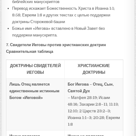
библейских манускриптов
Перевод искажает Божественность Христа в Иоанна 1:1;
8:58; Евреям 1:8 и других текстах с целью поддержки
доктрины Сторожевой башни
Божье имя «Иегова» вставлено в Новый Завет без
поддержки манускрипта.
7.
Свидетели
Иеговы
против
христианских
доктрин
Сравнительная таблица
ДОКТРИНЫ СВИДЕТЕЛЕЙ
ХРИСТИАНСКИЕ
ИЕГОВЫ
ДОКТРИНЫ
Лишь Отец является
Бог Иегова – Отец, Сын,
единственным истинным
Святой Дух
Богом «Иеговой»
– Матфея 28:19; Исаии
48:16; Захарии 2:8–11; 11:13;
12:10; 2 Царств 23:2–3;
Иоанна 1:1–3; 20:28; Евреям
1:8