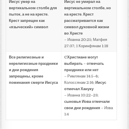
Иисус умер на
Иисус не умирал на
вертикальном столбе для
вертикальном столбе, но
пыток, а не на кресте.
на кресте. Крест
Крест запрещен как
рассматривается как
«языческий» символ
символ духовной жизни
во Христе
– Иоанна 20:25; Матфея
27:37; 1 Коринфянам 1:18
Все религиозные и
C
Христиане могут
нерелигиозные праздники
выбирать – отмечать
и дни рождения
праздники или нет
запрещены, кроме
– Римлянам 14:5–6;
поминания смерти Иисуса
Колоссянам 2:16;
Иисус
отмечал Хануку
– Иоанна 10:22–23;
сыновья Иова отмечали
свои дни рождения
– Иова
1:4