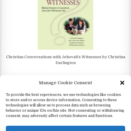
Christian Conversations with Jehovah's Witnesses by Christina
Darlington
Manage Cookie Consent
To provide the best experiences, we use technologies like cookies
4Jehovah.org - Witnesses for Jesus Inc - Colorado Springs, Co 80949
to store and/or access device information. Consenting to these
Дизайн от ThemesDNA.com
technologies will allow us to process data such as browsing
behavior or unique IDs on this site. Not consenting or withdrawing
Español
(
Испанский
)
consent, may adversely affect certain features and functions.
Português
(
Португальский, Португалия
)
Čeština
(
Чешский
)
Italiano
(
Итальянский
)