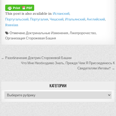
This post is also available in:
Испанский
Португальский, Португалия
Чешский
Итальянский
Английский
Russian
Отмечено
Доктринальные Изменения
,
Лжепророчество
,
Организация Сторожевая Башня
Навигация по записям
← Разоблачение Доктрин Сторожевой Башни
Что Мне Необходимо Знать, Прежде Чем Я Присоединюсь К
Свидетелям Иеговы? →
КАТЕГОРИИ
Категории