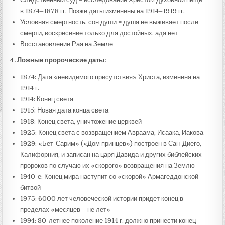
в 1874–1878 гг. Позже даты изменены на 1914–1919 гг.
Условная смертность, сон души = душа не выживает после
смерти, воскресение только для достойных, ада нет
Восстановление Рая на Земле
4.
Ложные
пророческие
даты
:
1874: Дата «невидимого присутствия» Христа, изменена на
1914 г.
1914: Конец света
1915: Новая дата конца света
1918: Конец света, уничтожение церквей
1925: Конец света с возвращением Авраама, Исаака, Иакова
1929: «Бет-Сарим» («Дом принцев») построен в Сан-Диего,
Калифорния, и записан на царя Давида и других библейских
пророков по случаю их «скорого» возвращения на Землю
1940-е: Конец мира наступит со «скорой» Армагеддонской
битвой
1975: 6000 лет человеческой истории придет конец в
пределах «месяцев – не лет»
1994: 80-летнее поколение 1914 г. должно принести конец