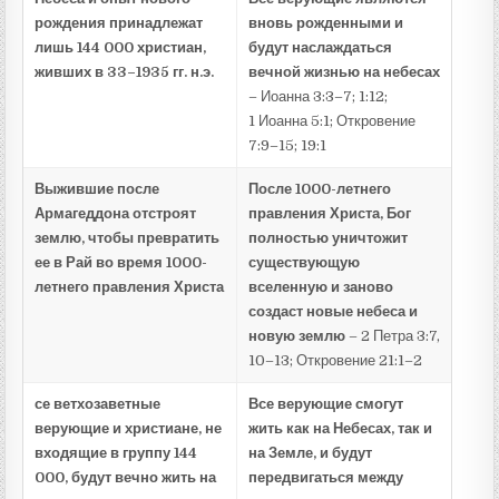
рождения принадлежат
вновь рожденными и
лишь 144 000 христиан,
будут наслаждаться
живших в 33–1935 гг. н.э.
вечной жизнью на небесах
– Иоанна 3:3–7; 1:12;
1 Иоанна 5:1; Откровение
7:9–15; 19:1
Выжившие после
После 1000-летнего
Армагеддона отстроят
правления Христа, Бог
землю, чтобы превратить
полностью уничтожит
ее в Рай во время 1000-
существующую
летнего правления Христа
вселенную и заново
создаст новые небеса и
новую землю
– 2 Петра 3:7,
10–13; Откровение 21:1–2
се ветхозаветные
Все верующие смогут
верующие и христиане, не
жить как на Небесах, так и
входящие в группу 144
на Земле, и будут
000, будут вечно жить на
передвигаться между