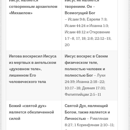
Иисус является
Иисус не является
сотворенным архангелом
творением. Он –
«Михаилом»
Всемогущий Бог
– Исаии 9:6; Евреям 7:3;
Исаии 44:24 и Иоанна 1:3;
Исаии 48:12 и Откровение
1:7–8, 17, 18; 2:8; 22:12–13,
20
Иегова воскресил Иисуса
Иисус воскрес в Своем
из мертвых в ангельском
физическом теле,
«духовном теле»,
полностью человек и
лишенном Его
полностью Бог
– Луки
человеческого тела
24:39; Иоанна 2:18–22;
10:17–18; Деяния 17:31;
Филиппийцам 2:5–11
Божий «святой дух»
Святой Дух, являющий
является обезличенной
Богом, также является и
силой
Личностью
– Римлянам
8:27; 1 Коринфянам 2:10–11;