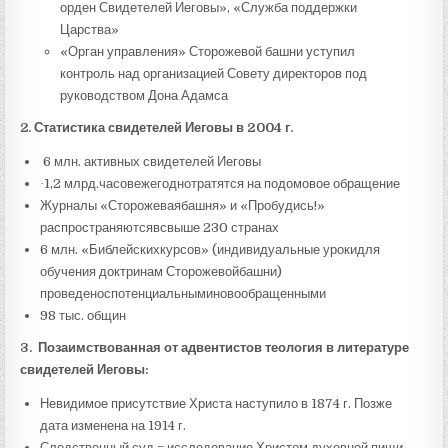
орден Свидетелей Иеговы», «Служба поддержки
Царства»
«Орган управления» Сторожевой башни уступил
контроль над организацией Совету директоров под
руководством Дона Адамса
2.
Статистика свидетелей Иеговы в 2004 г.
6
млн. активных свидетелей Иеговы
·
1,2
млрд.
часов
ежегодно
тратятся на
подомовое
обращение
Журналы
«
Сторожевая
башня
»
и
«
Пробудись
!»
распространяются
в
свыше
230
странах
6
млн.
«
Библейских
курсов
» (
индивидуальные уроки
для
обучения доктринам Сторожевой
башни
)
проведено
с
потенциальными
новообращенными
98
тыс
.
общин
3.
Позаимствованная от адвентистов теология в литературе
свидетелей Иеговы:
Невидимое присутствие Христа наступило в 1874 г. Позже
дата изменена на 1914 г.
Следственный суд = исследование Христом духовной пищи