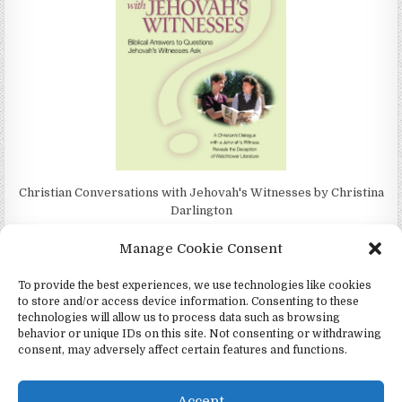
Christian Conversations with Jehovah's Witnesses by Christina
Darlington
Manage Cookie Consent
To provide the best experiences, we use technologies like cookies
to store and/or access device information. Consenting to these
4Jehovah.org - Witnesses for Jesus Inc - Colorado Springs, Co 80949
technologies will allow us to process data such as browsing
behavior or unique IDs on this site. Not consenting or withdrawing
Design by ThemesDNA.com
consent, may adversely affect certain features and functions.
Español
(
Espanhol
)
Português
Čeština
(
Tcheco
)
Italiano
Русский
(
Russo
)
Deutsch
(
Alemão
)
Accept