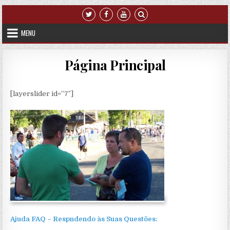
Skip to content
MENU
Página Principal
[layerslider id=”7″]
Ajuda FAQ – Respndendo às Suas Questões: