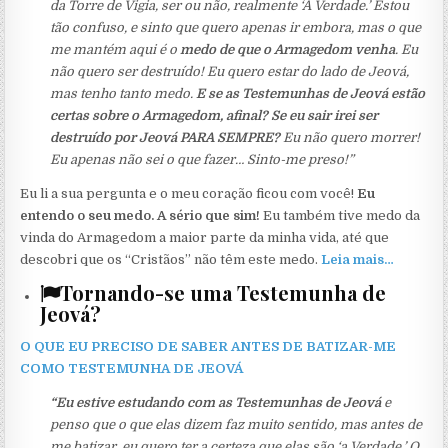
da Torre de Vigia, ser ou não, realmente ‘A Verdade.’ Estou
tão confuso, e sinto que quero apenas ir embora, mas o que
me mantém aqui é o
medo de que o Armagedom venha
. Eu
não quero ser destruído! Eu quero estar do lado de Jeová,
mas tenho tanto medo.
E se as Testemunhas de Jeová estão
certas sobre o Armagedom, afinal? Se eu sair irei ser
destruído por Jeová PARA SEMPRE?
Eu não quero morrer!
Eu apenas não sei o que fazer… Sinto-me preso!”
Eu li a sua pergunta e o meu coração ficou com você!
Eu
entendo o seu medo. A sério que sim!
Eu também tive medo da
vinda do Armagedom a maior parte da minha vida, até que
descobri que os “Cristãos” não têm este medo.
Leia mais…
Tornando-se uma Testemunha de
Jeová?
O QUE EU PRECISO DE SABER ANTES DE BATIZAR-ME
COMO TESTEMUNHA DE JEOVÁ
“Eu estive estudando com as Testemunhas de Jeová
e
penso que o que elas dizem faz muito sentido, mas antes de
me batizar, eu quero ter a certeza que elas são ‘a Verdade.’ O