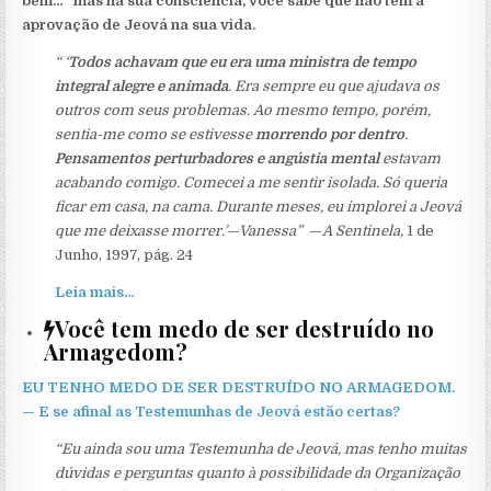
bem…” mas na sua consciência, você sabe que não tem a
aprovação de Jeová na sua vida.
“ ‘
Todos achavam que eu era uma ministra de tempo
integral alegre e animada
. Era sempre eu que ajudava os
outros com seus problemas. Ao mesmo tempo, porém,
sentia-me como se estivesse
morrendo por dentro
.
Pensamentos perturbadores e angústia mental
estavam
acabando comigo. Comecei a me sentir isolada. Só queria
ficar em casa, na cama. Durante meses, eu implorei a Jeová
que me deixasse morrer.’—Vanessa”
—
A Sentinela,
1 de
Junho, 1997, pág. 24
Leia mais…
Você tem medo de ser destruído no
Armagedom?
EU TENHO MEDO DE SER DESTRUÍDO NO ARMAGEDOM.
— E se afinal as Testemunhas de Jeová estão certas?
“Eu ainda sou uma Testemunha de Jeová, mas tenho muitas
dúvidas e perguntas quanto à possibilidade da Organização