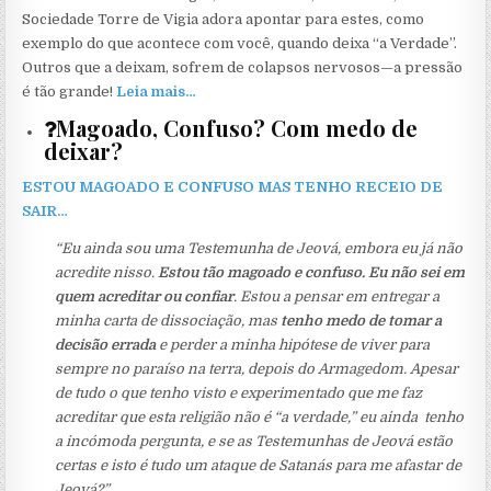
Sociedade Torre de Vigia adora apontar para estes, como
exemplo do que acontece com você, quando deixa “a Verdade”.
Outros que a deixam, sofrem de colapsos nervosos—a pressão
é tão grande!
Leia mais…
Magoado, Confuso? Com medo de
deixar?
ESTOU MAGOADO E CONFUSO MAS TENHO RECEIO DE
SAIR…
“Eu ainda sou uma Testemunha de Jeová, embora eu já não
acredite nisso.
Estou tão magoado e confuso. Eu não sei em
quem acreditar ou confiar
. Estou a pensar em entregar a
minha carta de dissociação, mas
tenho medo de tomar a
decisão errada
e perder a minha hipótese de viver para
sempre no paraíso na terra, depois do Armagedom. Apesar
de tudo o que tenho visto e experimentado que me faz
acreditar que esta religião não é “a verdade,” eu ainda tenho
a incómoda pergunta, e se as Testemunhas de Jeová estão
certas e isto é tudo um ataque de Satanás para me afastar de
Jeová?”