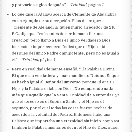
y por varios siglos después
.” –
Trinidad
, página 7
Lo que dice la Atalaya acerca de Clemente de Alejandría
es un ejemplo de su decepción. Ellos dicen que:
“Clemente de Alejandría, quien murió alrededor de 215
E.C., dijo que Jesús antes de ser humano fue ‘una
creación’, pero llamó a Dios el ‘único verdadero Dios
increado e imperecedero’. Indicó que el Hijo ‘está
después del único Padre omnipotente’, pero no es igual a
él.” –
Trinidad
, página 7
Pero en realidad Clemente enseñó: “…la Palabra Divina,
Él que es la verdadera y más manifiesto Deidad, Él que
es hecho igual al Señor del universo
, porque Él era su
Hijo, y la Palabra estaba en Dios…
No comprendo nada
más que aquello que la Santa Trinidad da a entender
; ya
que el tercero es el Espíritu Santo, y el Hijo es el
segundo, por el cual todas las cosas fueron hechas de
acuerdo a la voluntad del Padre…Entonces, hubo una
Palabra que importaba
una eternidad sin inicio
; como así
también la Palabra misma, es decir, el Hijo de Dios, quien