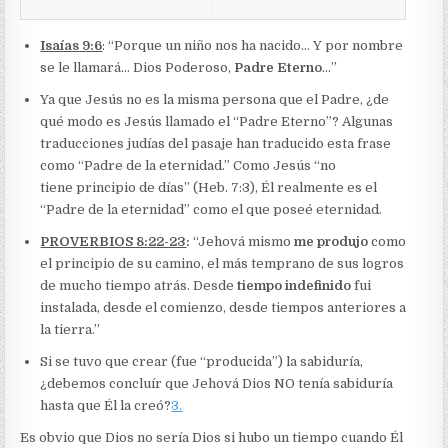
Isaías 9:6
: “Porque un niño nos ha nacido… Y por nombre
se le llamará… Dios Poderoso,
Padre Eterno
…”
Ya que Jesús no es la misma persona que el Padre, ¿de
qué modo es Jesús llamado el “Padre Eterno”? Algunas
traducciones judías del pasaje han traducido esta frase
como “Padre de la eternidad.” Como Jesús “no
tiene principio de días” (Heb. 7:3), Él realmente es el
“Padre de la eternidad” como el que poseé eternidad.
PROVERBIOS 8:22-23
:
“Jehová mismo
me produjo
como
el principio de su camino, el más temprano de sus logros
de mucho tiempo atrás. Desde
tiempo indefinido
fui
instalada, desde el comienzo, desde tiempos anteriores a
la tierra.”
Si se tuvo que crear (fue “producida”) la sabiduría,
¿debemos concluír que Jehová Dios NO tenía sabiduría
hasta que Él la creó?
3.
Es obvio que Dios no sería Dios si hubo un tiempo cuando Él