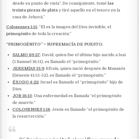
desde su punto de vista”. De consiguiente, tomé
las
treinta piezas de plata
y tiré aquello en el tesoro en la
casa de Jehová.”
Colosenses 1:15
: “Él es la imagen del Dios invisible, el
primogénito
de toda la creación.”
“PRIMOGÉNITO” = SUPREMACÍA DE PUESTO:
SALMO 89:27
: David, quien fue el último hijo nacido a Isaí
(1 Samuel 16:11), es llamado el “primogénito.”
JEREMÍAS 31:9
: Efraín, quien nació después de Manasés
(Génesis 41:51-52), es llamado el “primogénito.”
ÉXODO 4:22
: Israel es llamado el “primogénito” hijo de
Dios.
JOB 18:13
: Una enfermedad es llamada “el primogénito
de muerte.”
COLOSENSES 1:18
: Jesús es llamado “el primogénito de
la resurrección.”