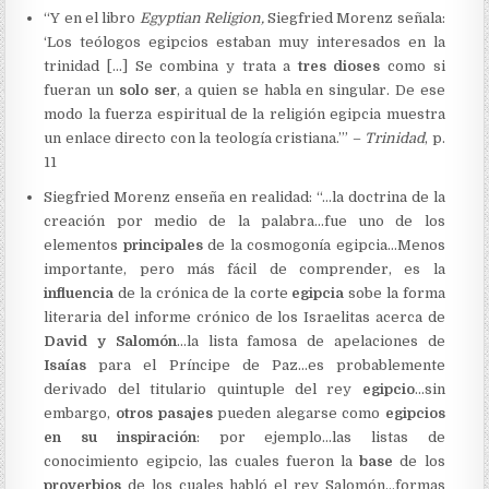
“Y en el libro
Egyptian
Religion,
Siegfried Morenz señala:
‘Los teólogos egipcios estaban muy interesados en la
trinidad […] Se combina y trata a
tres dioses
como si
fueran un
solo ser
, a quien se habla en singular. De ese
modo la fuerza espiritual de la religión egipcia muestra
un enlace directo con la teología cristiana.’” –
Trinidad
, p.
11
Siegfried Morenz enseña en realidad: “…la doctrina de la
creación por medio de la palabra…fue uno de los
elementos
principales
de la cosmogonía egipcia…Menos
importante, pero más fácil de comprender, es la
influencia
de la crónica de la corte
egipcia
sobe la forma
literaria del informe crónico de los Israelitas acerca de
David y Salomón
…la lista famosa de apelaciones de
Isaías
para el Príncipe de Paz…es probablemente
derivado del titulario quintuple del rey
egipcio
…sin
embargo,
otros pasajes
pueden alegarse como
egipcios
en su inspiración
: por ejemplo…las listas de
conocimiento egipcio, las cuales fueron la
base
de los
proverbios
de los cuales habló el rey Salomón…formas