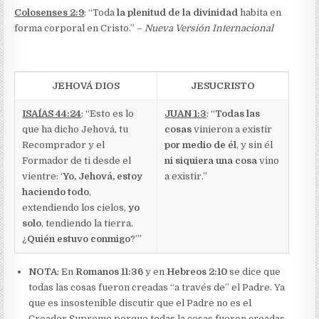
Colosenses 2:9
: “Toda
la plenitud de la divinidad
habita en
forma corporal en Cristo.” –
Nueva Versión Internacional
JEHOVÁ DIOS
JESUCRISTO
ISAÍAS 44:24
: “Esto es lo
JUAN 1:3
: “
Todas las
que ha dicho Jehová, tu
cosas
vinieron a existir
Recomprador y el
por medio de él
, y sin él
Formador de ti desde el
ni siquiera una cosa
vino
vientre: ‘
Yo, Jehová, estoy
a existir.”
haciendo todo
,
extendiendo los cielos,
yo
solo
, tendiendo la tierra.
¿
Quién estuvo conmigo
?’”
NOTA
: En
Romanos 11:36
y en
Hebreos 2:10
se dice que
todas las cosas fueron creadas “a través de” el Padre. Ya
que es insostenible discutir que el Padre no es el
Creador Supremo porque todas la cosas fueron creadas