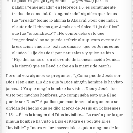
La palabra griega (gegennhka—
gegennaka
) para la
palabra “engendrado”, en Hebreos 1:5, es comúnmente
traducido como tal. Si “engendrado” significa que Jesús
fue “creado” (como lo afirma la Atalaya), ¿por qué indica
el autor de Hebreos que Jesús es el único “Hijo de Dios”
que fue “engendrado”? ¿No comprueba esto que
“engendrado” no se puede referir al supuesto evento de
la creación, sino a lo “extraordinario” que es Jesús como
el único “Hijo de Dios” por naturaleza, y quien se hizo
“Hijo del hombre” en el evento de la encarnación (venida
a la tierra) que se llevó a cabo en la matriz de María?
Pero tal vez algunos se pregunten, “¿Cómo puede Jesús ser
Dios si en Juan 1:18 dice que ‘A Dios ningún hombre lo ha visto
jamás…’? Ya que ningún hombre ha visto a Dios y Jesús fue
visto por muchos hombres, ¿no comprueba esto que Él no
puede ser Dios?” Aquellos que mantienen tal argumento se
olvidan del hecho que se dijo acerca de Jesús en Colosenses
1:15: “…Él es la
imagen
del
Dios invisible
…” La razón por la que
ningún hombre ha visto a Dios el Padre es porque Él es
“invisible” y “mora en luz inaccesible, a quien ninguno de los