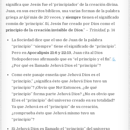
significa que Jesús fue el ‘principiador’ de la creación divina.
Juan, en sus escritos bíblicos, usa varias formas de la palabra
griega
ar
·
kjé
más de 20 veces, y
siempre
tienen el significado
común de ‘principio’. Sí, Jesús fue creado por Dios como el
principio de la creación invisible de Dios
.” –
Trinidad
, p. 14
La Sociedad dice que el uso de Juan de la palabra
“principio” “siempre” tiene el significado de “principio”.
Pero en
Apocalipsis 21:6 y 22:13
, Juan cita al Dios
Todopoderoso afirmando que es “el principio y el fin”.
5.
¿Por qué es llamado Jehová Dios el “principio”?
Como este pasaje enseña que Jehová Dios es el
“principio,” ¿significa ésto que Jehová Dios tuvo un
“principio”? ¡Obvio que No! Entonces, ¿de qué
“principio” forma parte Jehová Dios? ¿No es obvio que
Él es el “principio” del universo creado en su totalidad?
Ya que Jehová es el “principio” de su creación,
¿comprueba ésto que Jehová mismo tuvo un
“principio”?
Si Jehová Dios es llamado el “principio” del universo