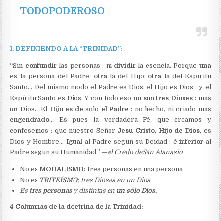
TODOPODEROSO
1. DEFINIENDO A LA “TRINIDAD”:
“
Sin
confundir
las personas : ni
dividir
la esencia. Porque
una
es la persona del Padre,
otra
la del Hijo:
otra
la del Espíritu
Santo… Del mismo modo el Padre es Dios, el Hijo es Dios : y el
Espíritu Santo es Dios. Y con todo eso
no son tres Dioses
: mas
un
Dios… El
Hijo es de
solo
el Padre
: no hecho, ni criado mas
engendrado
… Es pues la verdadera Fé, que creamos y
confesemos : que nuestro Señor
Jesu-Cristo
,
Hijo de Dios
, es
Dios y Hombre…
Igual
al Padre segun su Deidad : é
inferior
al
Padre segun su Humanidad.” —
el Credo de
San Atanasio
No es
MODALISMO:
tres personas en una persona
No es
TRITEÍSMO:
tres Dioses en un Dios
Es
tres personas
y distintas en
un sólo Dios.
4 Columnas de la doctrina de la Trinidad: