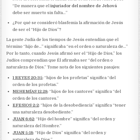
“De manera que el
injuriador del nombre de Jehová
debe ser muerto sin falta…”
¿Por qué se consideró blasfemia la afirmación de Jesús
de ser el “Hijo de Dios”?
La gente Judía de los tiempos de Jesús entendían que el
término “hijo de…” significaba “en el orden o naturaleza de…”
Por lo tanto, cuando Jesús afirmó ser el “Hijo de Dios,” los
Judíos comprendían que Él afirmaba ser “del orden o
naturaleza de Dios.” Tome nota de los siguientes pasajes:
1 REYES 20:35
: “hijos de los profetas” significa “del
orden de los profetas.”
NEHEMÍAS 12.28
: “hijos de los cantores” significa “del
orden de los cantores.”
EFESIOS 2:2
: “hijos de la desobediencia” significa “tener
una naturaleza desobediente.”
JUAN 6:62
: “Hijo del hombre” significa “del orden y
naturaleza del Hombre.”
JUAN 5:18
: “Hijo de Dios” significa “del orden y
naturaleza de Dios.”