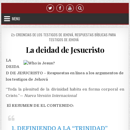
Skip to content
MENU
POSTED IN
CREENCIAS DE LOS TESTIGOS DE JEHOVÁ
,
RESPUESTAS BÍBLICAS PARA
TESTIGOS DE JEHOVÁ
La deidad de Jesucristo
LA
DEIDA
D DE JESUCRISTO – Respuestas en línea a los argumentos de
los testigos de Jehová
“Toda la plenitud de la divinidad habita en forma corporal en
Cristo.”
—
Nueva Versión Internacional
El RESUMEN DE EL CONTENIDO:
1. DEFINIENDO A LA “TRINIDAD”