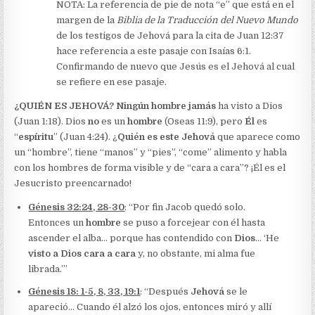
NOTA: La referencia de pie de nota “e” que está en el
margen de la
Biblia de la Traducción del Nuevo Mundo
de los testigos de Jehová para la cita de Juan 12:37
hace referencia a este pasaje con Isaías 6:1.
Confirmando de nuevo que Jesús es el Jehová al cual
se refiere en ese pasaje.
¿QUIÉN ES JEHOVÁ? Ningún hombre jamás
ha visto a Dios
(Juan 1:18). Dios
no
es un
hombre
(Oseas 11:9), pero
Él
es
“
espíritu
” (Juan 4:24). ¿
Quién es este Jehová
que aparece como
un “hombre”, tiene “manos” y “pies”, “come” alimento y habla
con los hombres de forma visible y de “cara a cara”? ¡Él es el
Jesucristo preencarnado!
Génesis 32:24, 28-30
: “Por fin Jacob quedó solo.
Entonces un
hombre
se puso a forcejear con él hasta
ascender el alba… porque has contendido con
Dios
… ‘He
visto a Dios cara a cara
y, no obstante, mi alma fue
librada.’”
Génesis 18: 1-5, 8, 33, 19:1
: “Después
Jehová
se le
apareció… Cuando él alzó los ojos, entonces miró y allí