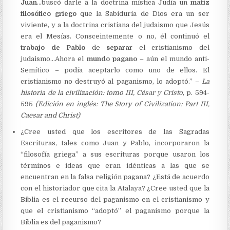
Juan
…buscó darle a la doctrina mística Judía un
matiz
filosófico griego
que la Sabiduría de Dios era un ser
viviente, y a la doctrina cristiana del judaismo que Jesús
era el Mesías. Consceintemente o no, él continuó el
trabajo de Pablo
de
separar
el cristianismo del
judaismo…Ahora el
mundo pagano
– aún el mundo anti-
Semítico – podía aceptarlo como uno de ellos. El
cristianismo no destruyó al paganismo, lo adoptó.” –
La
historia de la civilización: tomo III, César y Cristo
, p. 594-
595
(Edición en inglés: The Story of Civilization: Part III,
Caesar and Christ)
¿Cree usted que los escritores de las Sagradas
Escrituras, tales como Juan y Pablo, incorporaron la
“filosofía griega” a sus escrituras porque usaron los
términos e ideas que eran idénticas a las que se
encuentran en la falsa religión pagana? ¿Está de acuerdo
con el historiador que cita la Atalaya? ¿Cree usted que la
Biblia es el recurso del paganismo en el cristianismo y
que el cristianismo “adoptó” el paganismo porque la
Biblia es del paganismo?