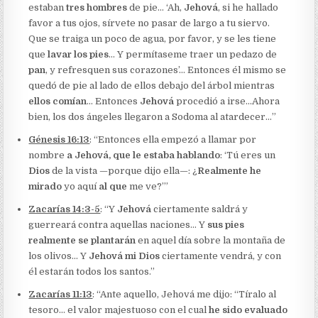
estaban
tres hombres
de pie… ‘Ah,
Jehová
, si he hallado
favor a tus ojos, sírvete no pasar de largo a tu siervo.
Que se traiga un poco de agua, por favor, y se les tiene
que
lavar los pies
… Y permítaseme traer un pedazo de
pan
, y refresquen sus corazones’… Entonces él mismo se
quedó de pie al lado de ellos debajo del árbol mientras
ellos comían
… Entonces
Jehová
procedió a irse…Ahora
bien, los dos ángeles llegaron a Sodoma al atardecer…”
Génesis 16:13
: “Entonces ella empezó a llamar por
nombre
a Jehová, que le estaba hablando
: ‘Tú eres un
Dios
de la vista —porque dijo ella—: ¿
Realmente he
mirado
yo
aquí
al que
me ve?’”
Zacarías 14:3-5
: “Y
Jehová
ciertamente saldrá y
guerreará contra aquellas naciones… Y
sus pies
realmente se plantarán
en aquel día sobre la montaña de
los olivos… Y
Jehová mi Dios
ciertamente vendrá, y con
él estarán todos los santos.”
Zacarías 11:13
: “Ante aquello, Jehová me dijo: “Tíralo al
tesoro… el valor majestuoso con el cual
he sido evaluado