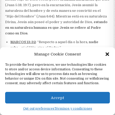
(Juan 5:18; 19:7), pero en la encarnación, Jesús asumió la
naturaleza del hombre y de esta manera se convirtió en el
“Hijo del Hombre” (Juan 6:64). Mientras está en su naturaleza
Divina, Jesús aún poseé el poder y autoridad de Dios,
estando
en su naturaleza humana es que Jesús se refiere al Padre
como su Dios
.
MARCOS 13:32
: “Respecto a aquel día o la hora,
nadie
sabe
… ni el Hijo, sino el Padre.”
Manage Cookie Consent
Desde la posición estratégica de su humanidad, Jesús no
“sabía” ciertas cosas, pero desde la posición estratégica de su
To provide the best experiences, we use technologies like cookies
Deidad, Jesús sabía “todas las cosas” (
Juan 16:30
).
to store and/or access device information. Consenting to these
technologies will allow us to process data such as browsing
behavior or unique IDs on this site. Not consenting or withdrawing
JEHOVÁ DIOS
JESUCRISTO
consent, may adversely affect certain features and functions.
1 REYES 8:39
:
“entonces
JUAN 2:24-25
: “Pero
dígnate oír tú mismo
Jesús mismo no se
Accept
desde los cielos, el lugar
confiaba a ellos, porque
establecido de tu morada,
los
conocía a todos
y
Opt-out preferences
Términos y condiciones
y tienes que perdonar y
porque no tenía necesidad