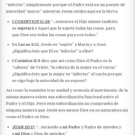
“inferior”, simplemente porque el Padre está en un puesto de
autoridad “mayor” mientras Jesús estaba aquí en la tierra.
1 CORINTIOS 15:28
: “…entonces el Hijo mismo también
se
sujetará
a Aquel que le sujetó todas las cosas, para
que Dios sea todas las cosas para con todos.”
En
Lucas 2:51
, Jesús es “sujeto” a María y a José.
¿Significa ésto que Él es “inferior” a ellos?
1 Corintios 11:3
dice que así como Dios el Padre es la
“cabeza” de Cristo, “la cabeza de la mujer es el varón.”
¿Significa ésto que la mujer es “inferior” al varón porque
se rige bajo la autoridad de su esposo?
Así como la sumisión trae unidad y armonía al matrimonio, de la
misma manera existe una subordinación funcional entre el
Padre y el Hijo. Pero esta subordinación no comprueba de
ninguna manera que Jesús sea menos Dios en su naturaleza así
como el Padre es Dios.
JUAN 20:17
: “…Asciendo a
mi Padre
y Padre de ustedes y
a
mi Dios
y Dios de ustedes.”