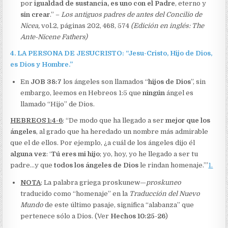
por
igualdad de sustancia, es uno con el Padre
, eterno y
sin crear
.” –
Los antiguos padres de antes del Concilio de
Nicea,
vol.2, páginas 202, 468, 574
(Edición en inglés: The
Ante-Nicene Fathers)
4. LA PERSONA DE JESUCRISTO: “Jesu-Cristo, Hijo de Dios,
es Dios y Hombre.”
En
JOB 38:7
los ángeles son llamados “
hijos de Dios
”, sin
embargo, leemos en Hebreos 1:5 que
ningún
ángel es
llamado “Hijo” de Dios.
HEBREOS 1:4-6
: “De modo que ha llegado a ser
mejor que los
ángeles
, al grado que ha heredado un nombre más admirable
que el de ellos. Por ejemplo, ¿a cuál de los ángeles dijo él
alguna vez
: ‘
Tú eres mi hijo
; yo, hoy, yo he llegado a ser tu
padre…y que
todos los ángeles de Dios
le rindan homenaje.’”
1.
NOTA
: La palabra griega proskunew—
proskuneo
traducido como “homenaje” en la
Traducción del Nuevo
Mundo
de este último pasaje, significa “alabanza” que
pertenece sólo a Dios. (Ver
Hechos 10:25-26
)