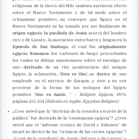
religiosas de la tierra del Nilo también surtieron efecto
sobre el Nuevo Testamento y de tal modo sobre el
critianismo primitivo…un concepto que figura en el
Nuevo Testamento se ha tomado por ser finalmente de
origen egipcio
,
la parábola de Jesús
acerca del hombre
rico y de Lázaro…la asociación entre barco y lengua en la
Epístola de San Santiago
, el cual fue
originalmente
egipcio
.
Romanos
: los ‘carbones de fuego’ proverbiales
los cuales se debían amontonarse sobre el enemigo de
uno—
derivado
de un rito penitenciario del antiguo
Egipto…la aclamación…‘
Dios es Uno
’…se
deriva
de uno
empleado en el servicio de Sarapis…y ésto a su vez
proviene de la forma de los teólogos del Egipto
primitivo ‘
Uno es Amón
.’ ” –
Religión Egipcia
, 1973,
páginas 251-254
(Edición en inglés: Egyptian Religion)
¿Cree usted que la “doctrina de la creación a través de la
palabra” fue derivada de la “cosmogonía egipcia”? ¿Cree
usted que el “informe crónico de David y Salomón” de
Israel se derivó de las “crónicas de las cortes egipcias”?
¿Y qué de la “parábola” de Jesús “del rico y de Lázaro” y