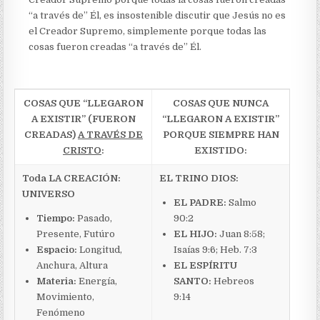
“a través de” Él, es insostenible discutir que Jesús no es
el Creador Supremo, simplemente porque todas las
cosas fueron creadas “a través de” Él.
COSAS QUE “LLEGARON
COSAS QUE NUNCA
A EXISTIR” (FUERON
“LLEGARON A EXISTIR”
CREADAS)
A TRAVÉS DE
PORQUE SIEMPRE HAN
CRISTO
:
EXISTIDO:
Toda LA CREACIÓN:
EL TRINO DIOS:
UNIVERSO
EL PADRE:
Salmo
Tiempo:
Pasado,
90:2
Presente, Futúro
EL HIJO:
Juan 8:58;
Espacio:
Longitud,
Isaías 9:6; Heb. 7:3
Anchura, Altura
EL ESPÍRITU
Materia:
Energía,
SANTO:
Hebreos
Movimiento,
9:14
Fenómeno