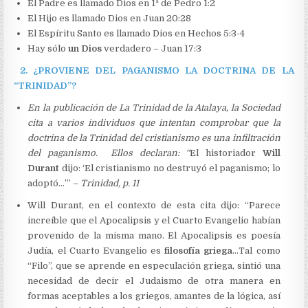
El Padre es llamado Dios en 1ª de Pedro 1:2
El Hijo es llamado Dios en Juan 20:28
El Espíritu Santo es llamado Dios en Hechos 5:3-4
Hay sólo
un Dios
verdadero – Juan 17:3
2.
¿PROVIENE DEL PAGANISMO LA DOCTRINA DE LA
“TRINIDAD”?
En la publicación de La Trinidad de la Atalaya, la Sociedad
cita a varios individuos que intentan comprobar que la
doctrina de la Trinidad del cristianismo es una infiltración
del paganismo. Ellos declaran: “
El historiador
Will
Durant
dijo: ‘El cristianismo no destruyó el paganismo; lo
adoptó…’” –
Trinidad, p. 11
Will Durant, en el contexto de esta cita dijo: “Parece
increíble que el Apocalipsis y el Cuarto Evangelio habían
provenido de la misma mano. El Apocalipsis es poesía
Judía, el Cuarto Evangelio es
filosofía griega
…Tal como
“Filo”, que se aprende en especulación griega, sintió una
necesidad de decir el Judaismo de otra manera en
formas aceptables a los griegos, amantes de la lógica, así