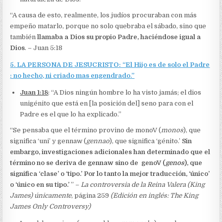
“A causa de esto, realmente, los judíos procuraban con más
empeño matarlo, porque no solo quebraba el sábado, sino que
también
llamaba a Dios su propio Padre, haciéndose igual a
Dios
. – Juan 5:18
5. LA PERSONA DE JESUCRISTO: “El Hijo es de solo el Padre
: no hecho, ni criado mas engendrado.”
Juan 1:18
: “A Dios ningún hombre lo ha visto jamás; el dios
unigénito que está en [la posición del] seno para con el
Padre es el que lo ha explicado.”
“Se pensaba que el término provino de monoV (
monos
), que
significa ‘uni’ y gennaw (
gennao
), que significa ‘génito.’
Sin
embargo, investigaciones adicionales han determinado que el
término no se deriva de
gennaw sino de
genoV (
genos
), que
significa ‘clase’ o ‘tipo.’ Por lo tanto la mejor traducción, ‘único’
o ‘único en su tipo.’
” –
La controversia de la Reina Valera (King
James) únicamente
, página 259
(Edición en inglés: The King
James Only Controversy)