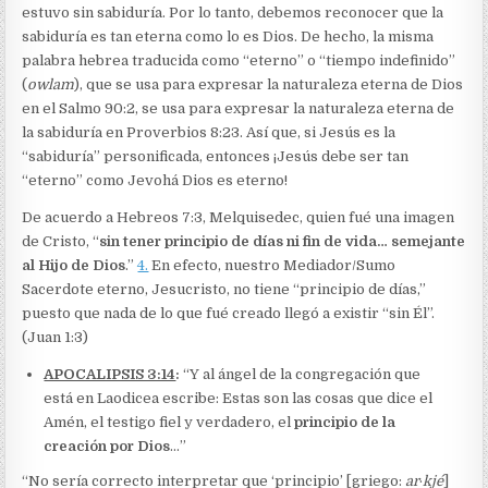
estuvo sin sabiduría. Por lo tanto, debemos reconocer que la
sabiduría es tan eterna como lo es Dios. De hecho, la misma
palabra hebrea traducida como “eterno” o “tiempo indefinido”
(
owlam
), que se usa para expresar la naturaleza eterna de Dios
en el Salmo 90:2, se usa para expresar la naturaleza eterna de
la sabiduría en Proverbios 8:23. Así que, si Jesús es la
“sabiduría” personificada, entonces ¡Jesús debe ser tan
“eterno” como Jevohá Dios es eterno!
De acuerdo a Hebreos 7:3, Melquisedec, quien fué una imagen
de Cristo, “
sin tener principio de días ni fin de vida… semejante
al Hijo de Dios
.”
4.
En efecto, nuestro Mediador/Sumo
Sacerdote eterno, Jesucristo, no tiene “principio de días,”
puesto que nada de lo que fué creado llegó a existir “sin Él”.
(Juan 1:3)
APOCALIPSIS 3:14
:
“Y al ángel de la congregación que
está en Laodicea escribe: Estas son las cosas que dice el
Amén, el testigo fiel y verdadero, el
principio de la
creación por Dios
…”
“No sería correcto interpretar que ‘principio’ [griego:
ar
·
kjé
]