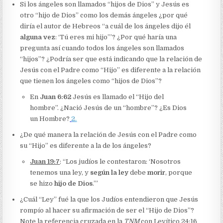
Si los ángeles son llamados “hijos de Dios” y Jesús es
otro “hijo de Dios” como los demás ángeles ¿por qué
diría el autor de Hebreos “a cuál de los ángeles dijo él
alguna vez
: ‘Tú eres mi hijo’”? ¿Por qué haría una
pregunta así cuando todos los ángeles son llamados
“hijos”? ¿Podría ser que está indicando que la relación de
Jesús con el Padre como “Hijo” es diferente a la relación
que tienen los ángeles como “hijos de Dios”?
En
Juan 6:62
Jesús es llamado el “Hijo del
hombre”. ¿Nació Jesús de un “hombre”? ¿Es Dios
un Hombre?
2.
¿De qué manera la relación de Jesús con el Padre como
su “Hijo” es diferente a la de los ángeles?
Juan 19:7
: “Los judíos le contestaron: ‘Nosotros
tenemos una ley, y
según la ley
debe
morir
, porque
se hizo
hijo de Dios
.’”
¿Cuál “Ley” fué la que los Judíos entendieron que Jesús
rompío al hacer su afirmación de ser el “Hijo de Dios”?
Note la referencia cruzada en la
TNM
con Levítico 24:16