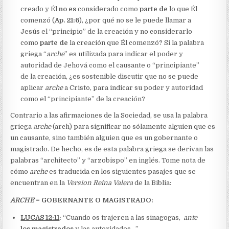
creado y Él
no es
considerado como
parte de
lo que Él
comenzó (
Ap. 21:6
), ¿por qué no se le puede llamar a
Jesús el “principio” de la creación y no considerarlo
como
parte de
la creación que Él comenzó? Si la palabra
griega “
arche
” es utilizada para indicar el poder y
autoridad de Jehová como el causante o “principiante”
de la creación, ¿es sostenible discutir que no se puede
aplicar
arche
a Cristo, para indicar su poder y autoridad
como el “principiante” de la creación?
Contrario a las afirmaciones de la Sociedad, se usa la palabra
griega
arche
(arch) para significar no sólamente alguien que es
un causante, sino también alguien que es un gobernante o
magistrado. De hecho, es de esta palabra griega se derivan las
palabras “architecto” y “arzobispo” en inglés. Tome nota de
cómo
arche
es traducida en los siguientes pasajes que se
encuentran en la
Version Reina Valera
de la Biblia:
ARCHE
= GOBERNANTE O MAGISTRADO:
LUCAS 12:11
:
“Cuando os trajeren a las sinagogas,
ante
los magistrados
y las autoridades…”