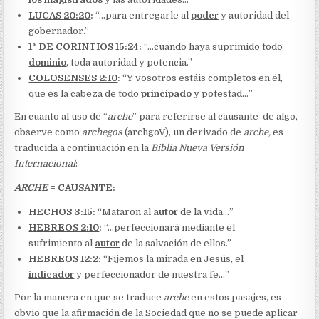
LUCAS 20:20
:
“…para entregarle al
poder
y autoridad del
gobernador.”
1ª DE CORINTIOS 15:24
:
“…cuando haya suprimido todo
dominio
, toda autoridad y potencia.”
COLOSENSES 2:10
:
“Y vosotros estáis completos en él,
que es la cabeza de todo
principado
y potestad…”
En cuanto al uso de “
arche
” para referirse al causante de algo,
observe como
archegos
(archgoV), un derivado de
arche,
es
traducida a continuación en la
Biblia Nueva Versión
Internacional
:
ARCHE
= CAUSANTE:
HECHOS 3:15
:
“Mataron al
autor
de la vida…”
HEBREOS 2:10
:
“…perfeccionará mediante el
sufrimiento al
autor
de la salvación de ellos.”
HEBREOS 12:2
:
“Fijemos la mirada en Jesús, el
indicador
y perfeccionador de nuestra fe…”
Por la manera en que se traduce
arche
en estos pasajes, es
obvio que la afirmación de la Sociedad que no se puede aplicar