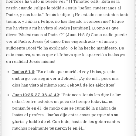
hombres ha visto ni puede ver.” (1 Timoteo 6:16). Esta es la
razón cuando Felipe le pidió a Jesús “Señor, muéstranos al
Padre, y nos basta.” Jesús le dijo: “¿He estado con ustedes tanto
tiempo, y
aún
así, Felipe, no has llegado a conocerme? El que
me ha visto a mí ha visto al Padre [también]. ¿Cómo es que
dices: ‘Muéstranos al Padre’?” (Juan 14:8-9) Como nadie puede
ver al Padre, Jesús (el único Dios engendrado = el único y
suficiente Dios) “lo ha explicado” o lo ha hecho manifiesto. De
esta manera, vemos que el Jehova que le apareció a Isaías ¡es
en realidad Jesús mismo!
Isaías 6:1, 5
: “En el año que murió el rey Uzías, yo, sin
embargo, conseguí
ver a Jehová
… ¡Ay de mí!… pues mis
ojos han
visto
al mismo Rey,
Jehová de los ejércitos
!”
Juan 12:35, 37-38, 41-42
: “Entonces Jesús les dijo: La luz
estará entre ustedes un poco de tiempo todavía… no
ponían fe en él, de modo que se cumplió la palabra de
Isaías el profeta…
Isaías
dijo estas cosas porque
vio su
gloria
, y
habló de él
. Con todo, hasta de los gobernantes
muchos realmente
pusieron fe en él
…”